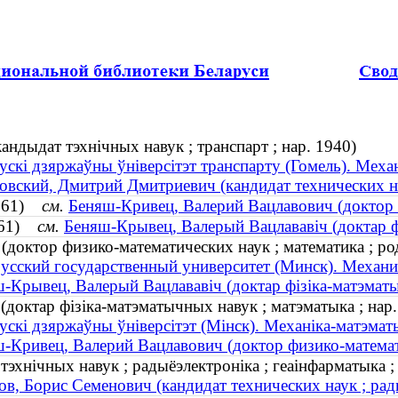
андыдат тэхнічных навук ; транспарт ; нар. 1940)
ускі дзяржаўны ўніверсітэт транспарту (Гомель). Меха
овский, Дмитрий Дмитриевич (кандидат технических нау
1961)
см.
Беняш-Кривец, Валерий Вацлавович (доктор ф
1961)
см.
Беняш-Крывец, Валерый Вацлававiч (доктар фі
доктор физико-математических наук ; математика ; ро
усский государственный университет (Минск). Механи
-Крывец, Валерый Вацлававiч (доктар фізіка-матэматы
доктар фізіка-матэматычных навук ; матэматыка ; нар.
ускі дзяржаўны ўніверсітэт (Мінск). Механіка-матэма
-Кривец, Валерий Вацлавович (доктор физико-математи
 тэхнічных навук ; радыёэлектроніка ; геаінфарматыка
ов, Борис Семенович (кандидат технических наук ; ра