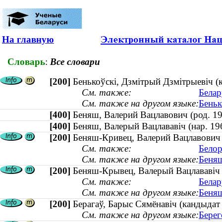
На главную
Словарь
:
Все словари
[200]
Бенькоўскі, Дзмітрый Дзмітрыевіч (к
См. также:
Белар
См. также на другом языке:
Беньк
[400]
Беняш, Валерий Вацлавович (род. 
[400]
Беняш, Валерый Вацлававiч (нар. 
[200]
Беняш-Кривец, Валерий Вацлавович (
См. также:
Белор
См. также на другом языке:
Беняш
[200]
Беняш-Крывец, Валерый Вацлававiч (
См. также:
Белар
См. также на другом языке:
Беняш
[200]
Берагаў, Барыс Сямёнавіч (кандыдат
См. также на другом языке:
Берег