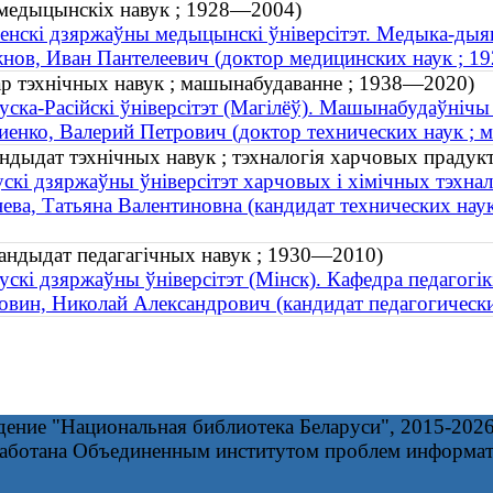
 медыцынскіх навук ; 1928—2004)
енскі дзяржаўны медыцынскі ўніверсітэт. Медыка-дыя
нов, Иван Пантелеевич (доктор медицинских наук ; 
ар тэхнічных навук ; машынабудаванне ; 1938—2020)
уска-Расійскі ўніверсітэт (Магілёў). Машынабудаўнічы
иенко, Валерий Петрович (доктор технических наук ;
ндыдат тэхнічных навук ; тэхналогія харчовых прадукта
скі дзяржаўны ўніверсітэт харчовых і хімічных тэхнал
ева, Татьяна Валентиновна (кандидат технических нау
кандыдат педагагічных навук ; 1930—2010)
ускі дзяржаўны ўніверсітэт (Мінск). Кафедра педагогік
овин, Николай Александрович (кандидат педагогическ
дение "Национальная библиотека Беларуси", 2015-202
работана Объединенным институтом проблем информа