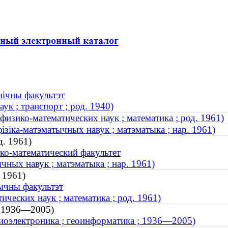
нічны факультэт
к ; транспорт ; род. 1940)
изико-математических наук ; математика ; род. 1961)
зіка-матэматычных навук ; матэматыка ; нар. 1961)
д. 1961)
ко-математический факультет
чных навук ; матэматыка ; нар. 1961)
 1961)
тычны факультэт
ческих наук ; математика ; род. 1961)
 ; 1936—2005)
диоэлектроника ; геоинформатика ; 1936—2005)