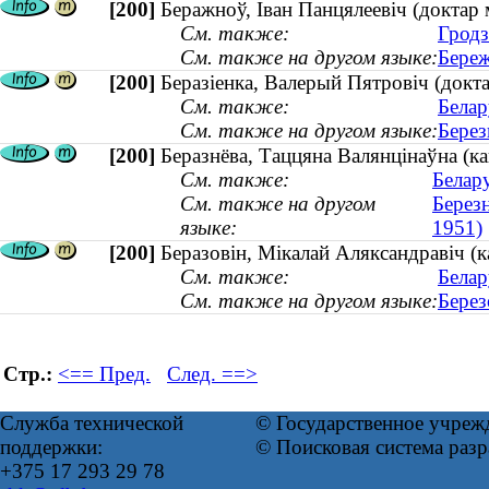
[200]
Беражноў, Іван Панцялеевіч (доктар
См. также:
Гродз
См. также на другом языке:
Береж
[200]
Беразіенка, Валерый Пятровіч (докт
См. также:
Белар
См. также на другом языке:
Берез
[200]
Беразнёва, Таццяна Валянцінаўна (ка
См. также:
Белару
См. также на другом
Березн
языке:
1951)
[200]
Беразовін, Мікалай Аляксандравіч (
См. также:
Белар
См. также на другом языке:
Берез
Стр.:
<== Пред.
След. ==>
Служба технической
© Государственное учреж
поддержки:
© Поисковая система раз
+375 17 293 29 78