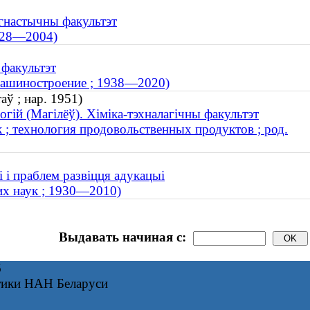
гнастычны факультэт
1928—2004)
 факультэт
 машиностроение ; 1938—2020)
ў ; нар. 1951)
огій (Магілёў). Хіміка-тэхналагічны факультэт
к ; технология продовольственных продуктов ; род.
і і праблем развіцця адукацыі
их наук ; 1930—2010)
Выдавать начиная с:
6
тики НАН Беларуси