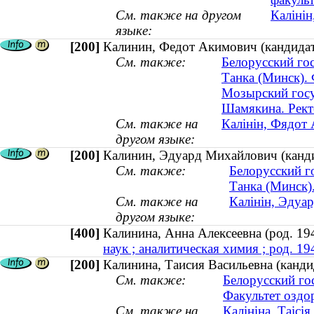
См. также на другом
Калінін
языке:
[200]
Калинин, Федот Акимович (кандидат
См. также:
Белорусский го
Танка (Минск). 
Мозырский госу
Шамякина. Рек
См. также на
Калінін, Фядот 
другом языке:
[200]
Калинин, Эдуард Михайлович (кандид
См. также:
Белорусский г
Танка (Минск)
См. также на
Калінін, Эдуар
другом языке:
[400]
Калинина, Анна Алексеевна (род. 
наук ; аналитическая химия ; род. 19
[200]
Калинина, Таисия Васильевна (канд
См. также:
Белорусский го
Факультет оздо
См. также на
Калініна, Таісі