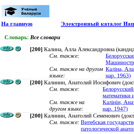
На главную
Словарь
:
Все словари
[200]
Калина, Алла Александровна (кандид
См. также:
Белорусски
Машиностр
См. также на другом
Каліна, Ал
языке:
нар. 1963)
[200]
Калинин, Анатолий Иосифович (докто
См. также:
Белорусский
математики 
См. также на
Калiнiн, Ана
другом языке:
нар. 1947)
[200]
Калинин, Анатолий Семенович (докт
См. также:
Витебская государст
патологической анато