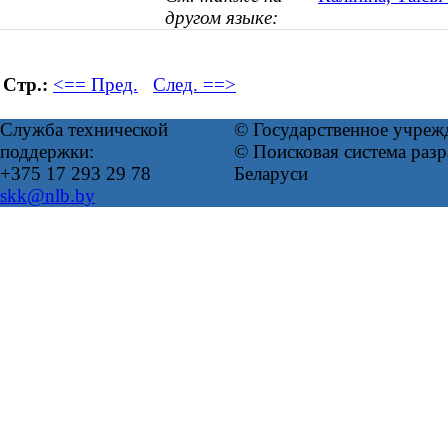
другом языке:
Стр.:
<== Пред.
След. ==>
Служба технической
© Государственное учреж
поддержки:
© Поисковая система ра
+375 17 293 29 78
Беларуси
skk@nlb.by