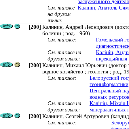
заслуженного деятел
См. также
Калінін, Анатоль Сям
на другом
языке:
[200]
Калинин, Андрей Леонидович (докто
болезни ; род. 1960)
См. также:
Гомельский г
диагностическ
См. также на
Калінін, Андр
другом языке:
інфекцыйныя х
[200]
Калинин, Михаил Юрьевич (доктор те
водное хозяйство ; геология ; род. 1
См. также:
Белорусский гос
геоинформатики
Центральный нау
водных ресурсов
См. также на
Калінін, Міхаіл 
другом языке:
мінералагічных н
[200]
Калинин, Сергей Артурович (кандида
См. также:
Белору
факульт