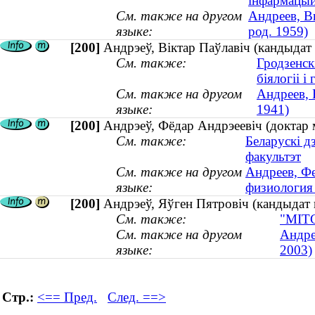
інфармацый
См. также на другом
Андреев, В
языке:
род. 1959)
[200]
Андрэеў, Віктар Паўлавіч (кандыдат м
См. также:
Гродзенск
біялогіі і
См. также на другом
Андреев, 
языке:
1941)
[200]
Андрэеў, Фёдар Андрэеевіч (доктар 
См. также:
Беларускі д
факультэт
См. также на другом
Андреев, Фе
языке:
физиология
[200]
Андрэеў, Яўген Пятровіч (кандыда
См. также:
"МІТС
См. также на другом
Андре
языке:
2003)
Стр.:
<== Пред.
След. ==>