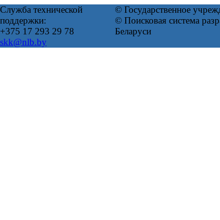
Служба технической
© Государственное учреж
поддержки:
© Поисковая система ра
+375 17 293 29 78
Беларуси
skk@nlb.by