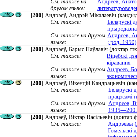
См. также на
Андреев, Анато
другом языке:
литературоведен
[200]
Андрэеў, Андрэй Мікалаевіч (кандыда
См. также:
Беларускі д
прыродазна
См. также на другом
Андреев, А
языке:
; род. 1950)
[200]
Андрэеў, Барыс Паўлавіч (доктар тэ
См. также:
Віцебскі дз
кіравання
См. также на другом
Андреев, Бо
языке:
экономичес
[200]
Андрэеў, Вікенцій Кандрацьевіч (ка
См. также:
Беларускі д
працэсамі 
См. также на другом
Андреев, В
языке:
1935—200
[200]
Андрэеў, Віктар Васільевіч (доктар ф
См. также:
Андрэевы (
Гомельскі д