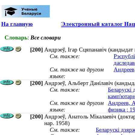
На главную
Словарь
:
Все словари
[200]
Андрэеў, Ігар Сцяпанавіч (кандыда
См. также:
Рэспублі
даследа
См. также на другом
Андреев
языке:
[200]
Андрэеў, Альберт Данілавіч (кандыд
См. также:
Беларускі 
камп'ютарн
См. также на другом
Андреев, А
языке:
физика ; 
[200]
Андрэеў, Анатоль Мікалаевіч (доктар 
нар. 1958)
См. также:
Беларускі дзярж