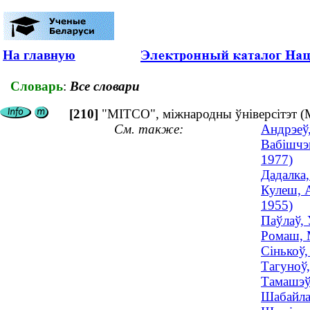
На главную
Словарь
:
Все словари
[210]
"МІТСО", міжнародны ўніверсітэт (
См. также:
Андрэеў
Вабішчэ
1977)
Дадалка,
Кулеш, А
1955)
Паўлаў, 
Ромаш, М
Сінькоў,
Тагуноў,
Тамашэўс
Шабайла