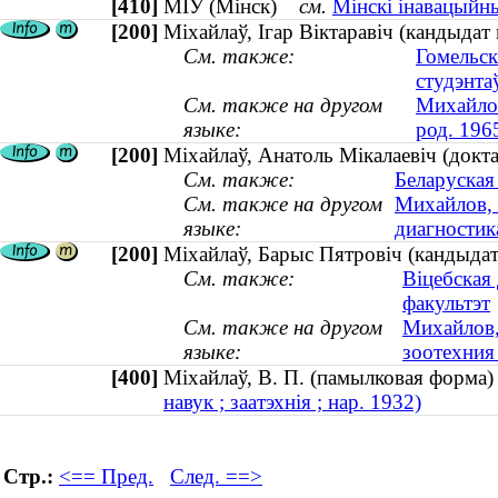
[410]
МІУ (Мінск)
см.
Мінскі інавацыйны
[200]
Міхайлаў, Ігар Віктаравіч (кандыдат 
См. также:
Гомельск
студэнта
См. также на другом
Михайлов
языке:
род. 196
[200]
Міхайлаў, Анатоль Мікалаевіч (докт
См. также:
Беларуская
См. также на другом
Михайлов, 
языке:
диагностика
[200]
Міхайлаў, Барыс Пятровіч (кандыдат 
См. также:
Віцебская
факультэт
См. также на другом
Михайлов,
языке:
зоотехния 
[400]
Міхайлаў, В. П. (памылковая форм
навук ; заатэхнія ; нар. 1932)
Стр.:
<== Пред.
След. ==>