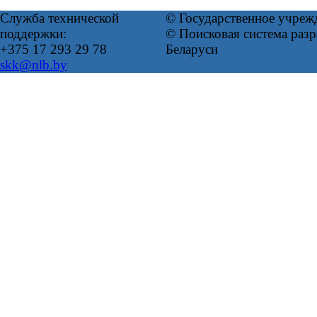
Служба технической
© Государственное учреж
поддержки:
© Поисковая система ра
+375 17 293 29 78
Беларуси
skk@nlb.by