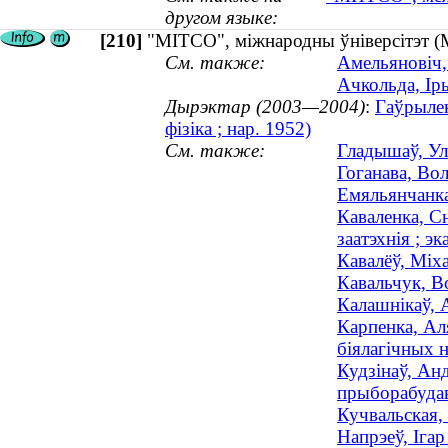
другом языке:
[210]
"МІТСО", міжнародны ўніверсітэт (М
См. также:
Амельяновіч,
Ачкольда, Іры
Дырэктар (2003—2004)
:
Гаўрылен
фізіка ; нар. 1952)
См. также:
Гладышаў, Ул
Гоганава, Во
Емяльянчанка,
Каваленка, С
заатэхнія ; эк
Кавалёў, Міха
Кавальчук, В
Калашнікаў, А
Карпенка, Ал
біялагічных н
Кудзінаў, Ан
прыборабудав
Кучвальская,
Напрэеў, Ігар