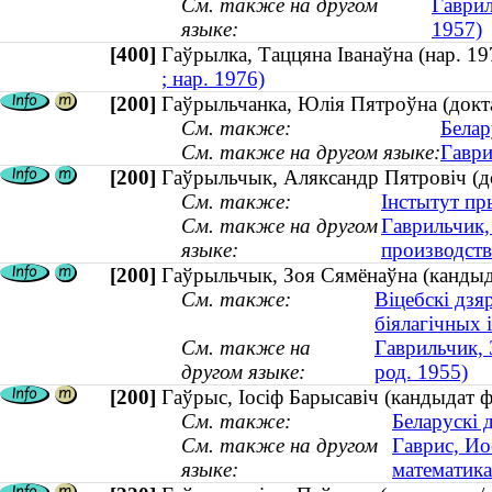
См. также на другом
Гаврил
языке:
1957)
[400]
Гаўрылка, Таццяна Іванаўна (нар. 
; нар. 1976)
[200]
Гаўрыльчанка, Юлія Пятроўна (докт
См. также:
Белар
См. также на другом языке:
Гаври
[200]
Гаўрыльчык, Аляксандр Пятровіч (д
См. также:
Інстытут пр
См. также на другом
Гаврильчик,
языке:
производст
[200]
Гаўрыльчык, Зоя Сямёнаўна (кандыдат
См. также:
Віцебскі дзя
біялагічных 
См. также на
Гаврильчик, 
другом языке:
род. 1955)
[200]
Гаўрыс, Іосіф Барысавіч (кандыдат 
См. также:
Беларускі 
См. также на другом
Гаврис, Ио
языке:
математик