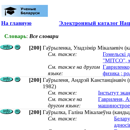
На главную
Словарь
:
Все словари
[200]
Гаўрыленка, Уладзімір Мікалаевіч (к
См. также:
Гомельскі 
"МІТСО", м
См. также на другом
Гавриленко
языке:
физика ; ро
[200]
Гаўрыленя, Андрэй Канстанцінавіч (
1982)
См. также:
Інстытут экан
См. также на
Гавриленя, А
другом языке:
машиностроен
[200]
Гаўрылка, Галіна Мікалаеўна (кандыд
См. также:
Белару
адносі