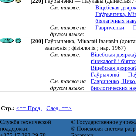
[220]
Гаўрычэнкі — Паўлавы (дынастыя / 
См. также:
Віцебская дзяр
Гаўрычэнка, Мік
біялагічных навук
См. также на
Гавриченки — Па
другом языке:
[200]
Гаўрычэнка, Мікалай Іванавіч (докта
заатэхнія ; фізіялогія ; нар. 1967)
См. также:
Віцебская дзяржа
гінекалогіі і біят
Віцебская дзяржа
Гаўрычэнкі — Паў
См. также на
Гавриченко, Нико
другом языке:
биологических нау
Стр.:
<== Пред.
След. ==>
Служба технической
© Государственное учреж
поддержки:
© Поисковая система ра
+375 17 293 29 78
Беларуси