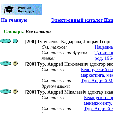
На главную
Словарь
:
Все словари
[200]
Тупчыенка-Кадырава, Люцыя Георгіеў
См. также:
Нацыянал
См. также на другом
Тупчиенк
языке:
род. 196
[200]
Тур, Андрей Николаевич (доктор эк
См. также:
Белорусский на
маркетинга, ме
См. также на
Тур, Андрэй Мі
другом языке:
[200]
Тур, Андрэй Мікалаевіч (доктар эка
См. также:
Беларускі нац
менеджменту,
См. также на
Тур, Андрей 