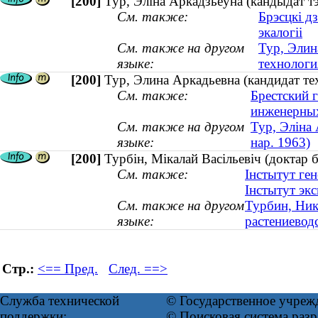
[200]
Тур, Эліна Аркадзьеўна (кандыдат тэх
См. также:
Брэсцкі д
экалогіі
См. также на другом
Тур, Элин
языке:
технология
[200]
Тур, Элина Аркадьевна (кандидат тех
См. также:
Брестский 
инженерных
См. также на другом
Тур, Эліна 
языке:
нар. 1963)
[200]
Турбін, Мікалай Васільевіч (доктар 
См. также:
Інстытут ген
Інстытут экс
См. также на другом
Турбин, Ник
языке:
растениевод
Стр.:
<== Пред.
След. ==>
Служба технической
© Государственное учреж
поддержки:
© Поисковая система ра