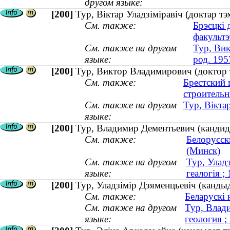
другом языке:
[200]
Тур, Віктар Уладзіміравіч (доктар тэ
См. также:
Брэсцкі 
факультэ
См. также на другом
Тур, Вик
языке:
род. 195
[200]
Тур, Виктор Владимирович (доктор т
См. также:
Брестский 
строительн
См. также на другом
Тур, Віктар
языке:
[200]
Тур, Владимир Дементьевич (кандида
См. также:
Белорусск
(Минск)
См. также на другом
Тур, Улад
языке:
геалогія ;
[200]
Тур, Уладзімір Дзяменцьевіч (кандыд
См. также:
Беларускі 
См. также на другом
Тур, Влади
языке:
геология ;