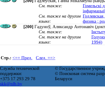
[200]
Гадлеўская, Ганна Мікалаеўна (канды
См. также:
Гомельскі д
інфармацый
См. также на другом
Годлевская
языке:
физика ; ро
[200]
Гадуноў, Аляксандр Антонавіч (док
См. также:
Інстыт
См. также на другом
Годуно
языке:
1994)
Стр.:
<== Пред.
След. ==>
Служба технической
© Государственное учреж
поддержки:
© Поисковая система ра
+375 17 293 29 78
Беларуси
skk@nlb.by