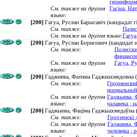
геоинформ
См. также на другом
Гагіна, На
языке:
[200]
Гагуа, Руслан Барысавіч (кандыдат г
См. также:
Палес
См. также на другом языке:
Гагуа
[200]
Гагуа, Руслан Борисович (кандидат и
См. также:
Полесски
финансо
См. также на другом
Гагуа, Р
языке:
[200]
Гаджиева, Фатима Гаджиахмедовна (к
См. также:
Гродненски
нормальной
См. также на другом
Гаджыева, 
языке:
чалавека ; н
[200]
Гаджыева, Фаціма Гаджыахмедаўна (к
См. также:
Гродзенскі 
См. также на другом
Гаджиева, 
языке:
человека ; 