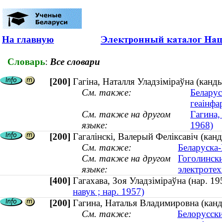
На главную
Словарь
:
Все словари
[200]
Гагіна, Наталля Уладзіміраўна (канд
См. также:
Беларус
геаінфа
См. также на другом
Гагина,
языке:
1968)
[200]
Гагалінскі, Валерый Феліксавіч (канд
См. также:
Беларуска-
См. также на другом
Гоголински
языке:
электротех
[400]
Гагахава, Зоя Уладзіміраўна (нар. 
навук ; нар. 1957)
[200]
Гагина, Наталья Владимировна (канд
См. также:
Белорусски