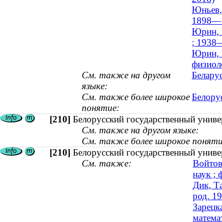
Юньев,
1898—1
Юрин, 
; 1938
Юрин, 
физиол
См. также на другом
Беларус
языке:
См. также более широкое
Белору
понятие:
[210]
Белорусский государственный униве
См. также на другом языке:
См. также более широкое поняти
[210]
Белорусский государственный универ
См. также:
Войтов
наук ; 
Дик, Т
род. 1
Зарецк
математ