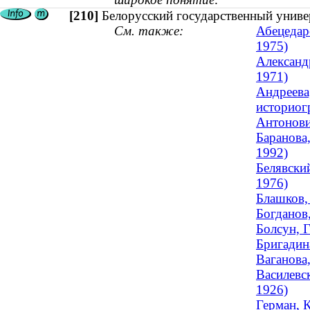
[210]
Белорусский государственный униве
См. также:
Абецедар
1975)
Александр
1971)
Андреева
историогр
Антонович
Баранова
1992)
Белявски
1976)
Блашков,
Богданов
Болсун, Г
Бригадина
Ваганова,
Василевск
1926)
Герман, 