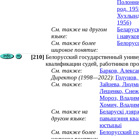
Полонни
род. 195
Хухлынд
1956)
См. также на другом
Беларуск
языке:
і навуко
См. также более
Белорус
широкое понятие:
[210]
Белорусский государственный униве
квалификации судей, работников пр
См. также:
Барков, Алекса
Директор (1998—2022)
:
Годунов,
См. также:
Зайцева, Людми
Лещенко, Снежа
Мороз, Владими
Хомич, Владими
См. также на
Беларускі дзяр
другом языке:
павышэння квал
юстыцыі
См. также более
Белорусский го
широкое понятие: