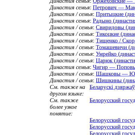
Династия семья
:
Оржеховские — Т
Династия семья
:
Петрович — Макс
Династия / семья
:
Притыцкие (дин
Династия семья
:
Радыно (династия
Династия / семья
:
Свиридовы (дин
Династия / семья
:
Тикоцкие (динас
Династия / семья
:
Тищенко / Скор
Династия / семья
:
Томашевичи (дин
Династия / семья
:
Умрейко (династ
Династия / семья
:
Царюк (династия
Династия семья
:
Чигир — Поповы 
Династия / семья
:
Шашковы — Юрк
Династия / семья
:
Шишкины (динас
См. также на
Беларускі дзяржаў
другом языке:
См. также
Белорусский госуд
более узкое
понятие:
Белорусский госу
Белорусский госуд
Белорусский госуд