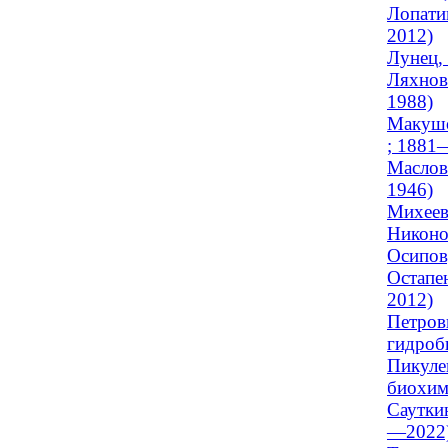
Лопати
2012)
Лунец,
Ляхнов
1988)
Макушо
; 1881
Маслов
1946)
Михеев
Никоно
Осипов
Остапе
2012)
Петров
гидроб
Пикуле
биохим
Саутки
—2022