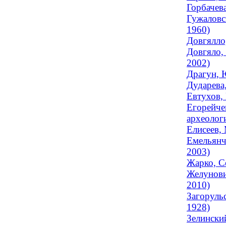
Горбачева
Гужаловс
1960)
Довгялло
Довгяло,
2002)
Драгун, 
Дударева
Евтухов, 
Егорейче
археолог
Елисеев,
Емельянч
2003)
Жарко, Се
Желунови
2010)
Загоруль
1928)
Зелински