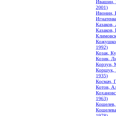
Ивашин, 
2001)
Ивонин, 
Игнатенк
Казаков, 
Казаков,
Климовск
Кожушков
1992)
Козак, Ку
Козик, Л
Корзун, 
Коршук, 
1935)
Космач, П
Котов, А
Кохановс
1963)
Кошелев,
Кошелева
1978)