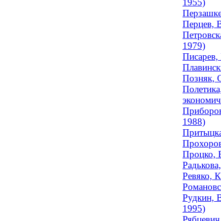
1955)
Перзашкев
Перцев, 
Петровск
1979)
Писарев,
Плавинск
Позняк, 
Полетика
экономич
Приборов
1988)
Притыцка
Прохоров
Процко, 
Радькова,
Ревяко, 
Романовс
Рудкин, 
1995)
Рябцевич