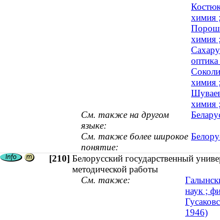
Костюк
химия ;
Порошк
химия ;
Сахару
оптика 
Соколи
химия ;
Шуваев
химия ;
См. также на другом
Белару
языке:
См. также более широкое
Белору
понятие:
[210]
Белорусский государственный универ
методической работы
См. также:
Галынск
наук ; ф
Гусаковс
1946)