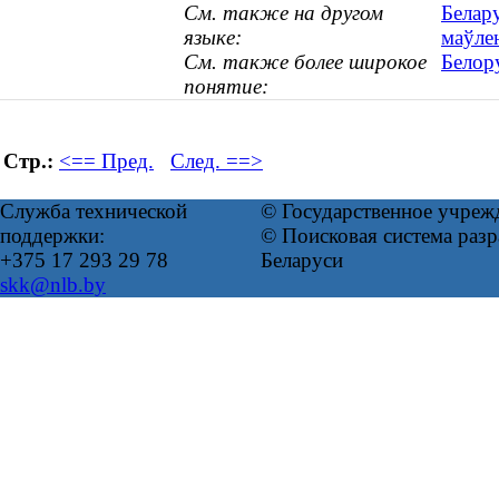
См. также на другом
Белару
языке:
маўле
См. также более широкое
Белор
понятие:
Стр.:
<== Пред.
След. ==>
Служба технической
© Государственное учреж
поддержки:
© Поисковая система ра
+375 17 293 29 78
Беларуси
skk@nlb.by