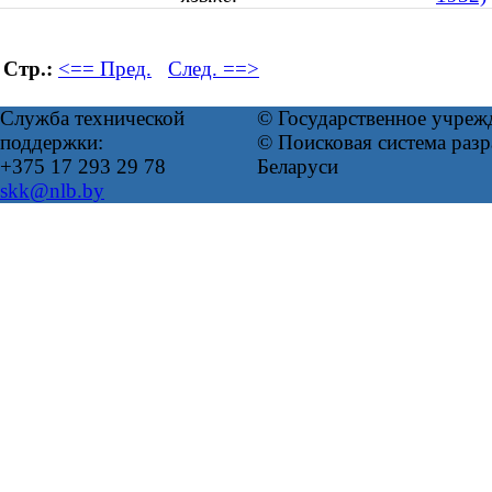
Стр.:
<== Пред.
След. ==>
Служба технической
© Государственное учреж
поддержки:
© Поисковая система ра
+375 17 293 29 78
Беларуси
skk@nlb.by