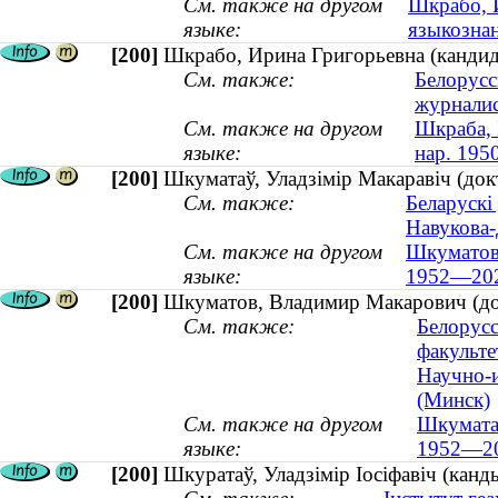
См. также на другом
Шкрабо, И
языке:
языкознан
[200]
Шкрабо, Ирина Григорьевна (кандида
См. также:
Белорусс
журнали
См. также на другом
Шкраба, 
языке:
нар. 195
[200]
Шкуматаў, Уладзімір Макаравіч (докт
См. также:
Беларускі
Навукова-
См. также на другом
Шкуматов,
языке:
1952—20
[200]
Шкуматов, Владимир Макарович (до
См. также:
Белорусс
факульте
Научно-и
(Минск)
См. также на другом
Шкуматаў
языке:
1952—2
[200]
Шкуратаў, Уладзімір Іосіфавіч (канд