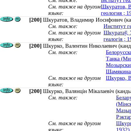
См. также:
Інстытут геах
См. также на другом
Шкуратов, В
языке:
геология ; 
[200]
Шкуратов, Владимир Иосифович (кан
См. также:
Институт г
См. также на другом
Шкуратаў, У
языке:
геалогія ;
[200]
Шкурко, Валентин Николаевич (канди
См. также:
Белорусск
Танка (Ми
Мозырский
Шамякина.
См. также на другом
Шкурко, Ва
языке:
[200]
Шкурко, Валянцін Мікалаевіч (кандыд
См. также:
Белар
(Мінс
Мазыр
Рэкта
См. также на другом
Шкурк
языке:
1932)