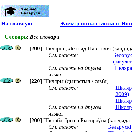
На главную
Словарь
:
Все словари
[200]
Шкляров, Леонид Павлович (кандида
См. также:
Белорус
факульт
См. также на другом
Шкляраў
языке:
[220]
Шкляры (дынастыя / сям'я)
См. также:
Шкляр,
2009)
Шкляр,
См. также на другом
Шкляр 
языке:
[200]
Шкраба, Ірына Рыгораўна (кандыдат ф
См. также:
Беларускі