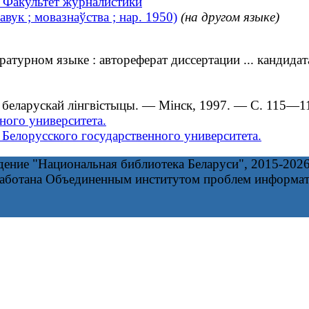
. Факультет журналистики
вук ; мовазнаўства ; нар. 1950)
(на другом языке)
турном языке : автореферат диссертации ... кандидат
 беларускай лінгвістыцы. — Мінск, 1997. — С. 115—1
ного университета.
Белорусского государственного университета.
дение "Национальная библиотека Беларуси", 2015-202
работана Объединенным институтом проблем информа