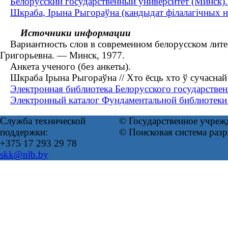
Белорусский государственный университет (Минск)
Шкраба, Ірына Рыгораўна (кандыдат філалагічных на
Источники информации
Вариантность слов в современном белорусском литера
Григорьевна. ― Минск, 1977.
Анкета ученого (без анкеты).
Шкраба Ірына Рыгораўна // Хто ёсць хто ў сучаснай
Электронная библиотека Белорусского государствен
Электронный каталог Фундаментальной библиотеки 
Служба технической
© Государственное учреж
поддержки:
© Поисковая система раз
+375 17 293 29 78
skk@nlb.by