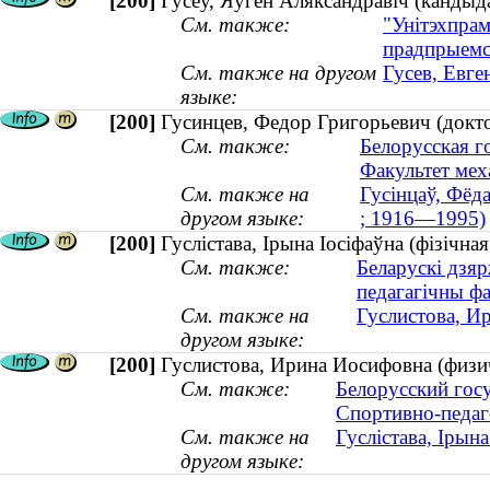
[200]
Гусеў, Яўген Аляксандравіч (кандыда
См. также:
"Унітэхпрам
прадпрыемс
См. также на другом
Гусев, Евге
языке:
[200]
Гусинцев, Федор Григорьевич (докт
См. также:
Белорусская г
Факультет мех
См. также на
Гусінцаў, Фёд
другом языке:
; 1916—1995)
[200]
Гуслістава, Ірына Іосіфаўна (фізічная
См. также:
Беларускі дзяр
педагагічны фа
См. также на
Гуслистова, Ир
другом языке:
[200]
Гуслистова, Ирина Иосифовна (физиче
См. также:
Белорусский гос
Спортивно-педаг
См. также на
Гуслістава, Ірына
другом языке: