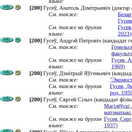
языке:
[200]
Гусеў, Анатоль Дзмітрыевіч (доктар
См. также:
Белар
Гусев
См. также на другом
Гусев
языке:
2023)
[200]
Гусеў, Андрэй Пятровіч (кандыдат ге
См. также:
Гомельск
факульт
См. также на другом
Гусев, А
языке:
1969)
[200]
Гусеў, Дзмітрый Яўгеньевіч (кандыда
См. также:
"Экомост
См. также на другом
Гусев, Д
языке:
род. 195
[200]
Гусеў, Сяргей Сілыч (кандыдат фізіка
См. также:
Магілёўскі 
матэматыкі
См. также на другом
Гусев, Серг
языке:
1937)