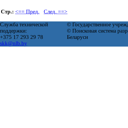
Стр.:
<== Пред.
След. ==>
Служба технической
© Государственное учреж
поддержки:
© Поисковая система ра
+375 17 293 29 78
Беларуси
skk@nlb.by