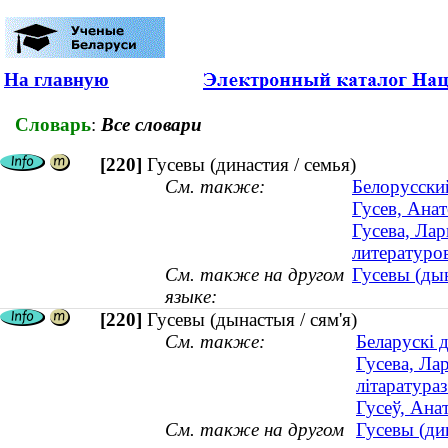
На главную
Словарь
:
Все словари
[220]
Гусевы (династия / семья)
См. также:
Белорусски
Гусев, Ана
Гусева, Ла
литературо
См. также на другом
Гусевы (дын
языке:
[220]
Гусевы (дынастыя / сям'я)
См. также:
Беларускі 
Гусева, Ла
літаратура
Гусеў, Ана
См. также на другом
Гусевы (дин