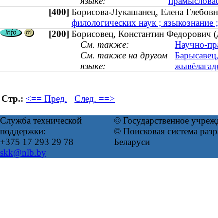
языке:
прамысловас
[400]
Борисова-Лукашанец, Елена Глебов
филологических наук ; языкознание ;
[200]
Борисовец, Константин Федорович (
См. также:
Научно-пр
См. также на другом
Барысавец,
языке:
жывёлагад
Стр.:
<== Пред.
След. ==>
Служба технической
© Государственное учреж
поддержки:
© Поисковая система ра
+375 17 293 29 78
Беларуси
skk@nlb.by