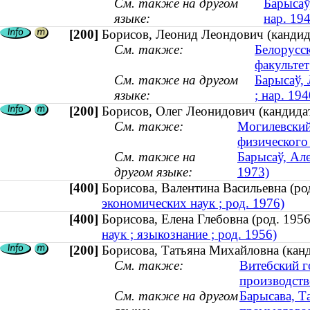
См. также на другом
Барысаў,
языке:
нар. 19
[200]
Борисов, Леонид Леондович (кандида
См. также:
Белорусс
факультет
См. также на другом
Барысаў, 
языке:
; нар. 194
[200]
Борисов, Олег Леонидович (кандидат
См. также:
Могилевский
физического
См. также на
Барысаў, Але
другом языке:
1973)
[400]
Борисова, Валентина Васильевна (р
экономических наук ; род. 1976)
[400]
Борисова, Елена Глебовна (род. 19
наук ; языкознание ; род. 1956)
[200]
Борисова, Татьяна Михайловна (канд
См. также:
Витебский г
производств
См. также на другом
Барысава, Т