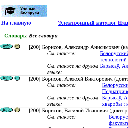
На главную
Словарь
:
Все словари
[200]
Борисов, Александр Анисимович (ка
См. также:
Белорусски
технологий 
См. также на другом
Барысаў, Ал
языке:
[200]
Борисов, Алексей Викторович (докто
См. также:
Белорусски
Педиатриче
См. также на другом
Барысаў, А
языке:
хваробы ; 
[200]
Борисов, Василий Иванович (доктор 
См. также:
Белорус
факульт