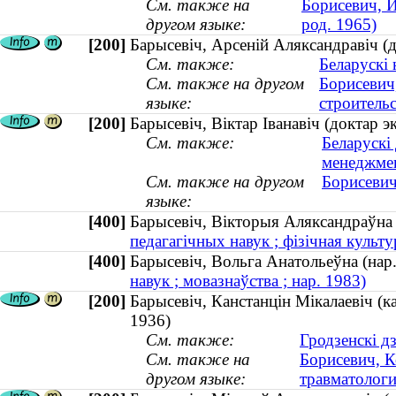
См. также на
Борисевич, И
другом языке:
род. 1965)
[200]
Барысевіч, Арсеній Аляксандравіч (д
См. также:
Беларускі 
См. также на другом
Борисевич
языке:
строительс
[200]
Барысевіч, Віктар Іванавіч (доктар э
См. также:
Беларускі
менеджме
См. также на другом
Борисевич
языке:
[400]
Барысевіч, Вікторыя Аляксандраўн
педагагічных навук ; фізічная культур
[400]
Барысевіч, Вольга Анатольеўна (на
навук ; мовазнаўства ; нар. 1983)
[200]
Барысевіч, Канстанцін Мікалаевіч (к
1936)
См. также:
Гродзенскі д
См. также на
Борисевич, К
другом языке:
травматологи