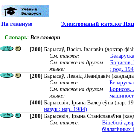
На главную
Словарь
:
Все словари
[200]
Барысаў, Васіль Іванавіч (доктар фіз
См. также:
Беларуска
См. также на другом
Борисов, 
языке:
; род. 194
[200]
Барысаў, Леанід Леанідавіч (кандыда
См. также:
Беларуска
См. также на другом
Борисов, 
языке:
машиностр
[400]
Барысевіч, Ірына Валер'еўна (нар.
навук ; нар. 1984)
[200]
Барысевіч, Ірына Станіславаўна (канд
См. также:
Віцебскі дзя
біялагічных 