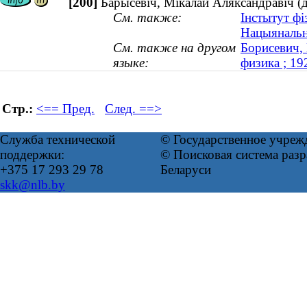
[200]
Барысевіч, Мікалай Аляксандравіч (
См. также:
Інстытут фіз
Нацыянальна
См. также на другом
Борисевич,
языке:
физика ; 1
Стр.:
<== Пред.
След. ==>
Служба технической
© Государственное учреж
поддержки:
© Поисковая система ра
+375 17 293 29 78
Беларуси
skk@nlb.by