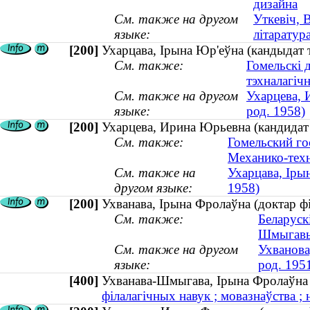
дизайна
См. также на другом
Уткевіч, 
языке:
літаратура
[200]
Ухарцава, Ірына Юр'еўна (кандыдат т
См. также:
Гомельскі 
тэхналагіч
См. также на другом
Ухарцева, 
языке:
род. 1958)
[200]
Ухарцева, Ирина Юрьевна (кандидат 
См. также:
Гомельский го
Механико-техн
См. также на
Ухарцава, Іры
другом языке:
1958)
[200]
Ухванава, Ірына Фролаўна (доктар фі
См. также:
Беларуск
Шмыгавы 
См. также на другом
Ухванова
языке:
род. 195
[400]
Ухванава-Шмыгава, Ірына Фролаўна
філалагічных навук ; мовазнаўства ; 