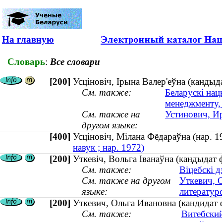
На главную
Словарь
:
Все словари
[200]
Усціновіч, Ірына Валер'еўна (кандыд
См. также:
Беларускі нац
менеджменту,
См. также на
Устинович, Ир
другом языке:
[400]
Усціновіч, Мілана Фёдараўна (нар.
навук ; нар. 1972)
[200]
Уткевіч, Вольга Іванаўна (кандыдат ф
См. также:
Віцебскі 
См. также на другом
Уткевич, 
языке:
литературо
[200]
Уткевич, Ольга Ивановна (кандидат 
См. также:
Витебский