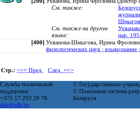
[200]
Ухванова, Ирина Фроловна (доктор ф
См. также:
Белорус
журнали
Шмыговы
См. также на другом
Ухванава
языке:
нар. 195
[400]
Ухванова-Шмыгова, Ирина Фроловн
филологических наук ; языкознание ;
Стр.:
<== Пред.
След. ==>
Служба технической
© Государственное учреж
поддержки:
© Поисковая система ра
+375 17 293 29 78
Беларуси
skk@nlb.by