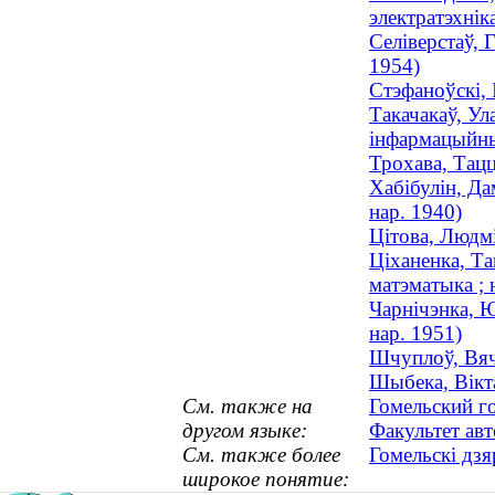
электратэхніка
Селіверстаў, 
1954)
Стэфаноўскі, 
Такачакаў, Ул
інфармацыйныя
Трохава, Тацц
Хабібулін, Да
нар. 1940)
Цітова, Людмі
Ціханенка, Та
матэматыка ; 
Чарнічэнка, Ю
нар. 1951)
Шчуплоў, Вяча
Шыбека, Вікта
См. также на
Гомельский г
другом языке:
Факультет ав
См. также более
Гомельскі дзя
широкое понятие: