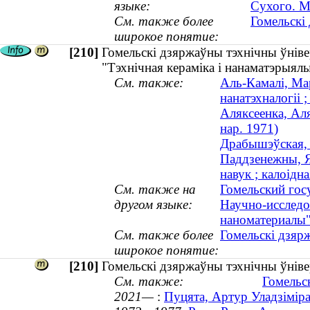
языке:
Сухого. М
См. также более
Гомельскі 
широкое понятие:
[210]
Гомельскі дзяржаўны тэхнічны ўніве
"Тэхнічная кераміка і нанаматэрыял
См. также:
Аль-Камалі, Ма
нанатэхналогіі ;
Аляксеенка, Аля
нар. 1971)
Драбышэўская, 
Паддзенежны, Я
навук ; калоідна
См. также на
Гомельский гос
другом языке:
Научно-исследо
наноматериалы
См. также более
Гомельскі дзярж
широкое понятие:
[210]
Гомельскі дзяржаўны тэхнічны ўнівер
См. также:
Гомельск
2021—
:
Пуцята, Артур Уладзімірав