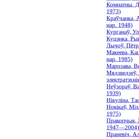
Комнатны, Дз
1973)
Краўчанка, А
нар. 1948)
Курганаў, Ул
Куцэнка, Рыг
Лычоў, Пётр 
Макеева, Кац
нар. 1985)
Марозава, Во
Мядзведзеў, 
электратэхнік
Неўзораў, Ва
1939)
Нікуліна, Та
Новікаў, Міх
1975)
Пракопчык, В
1947—2004)
Праневіч, Ал