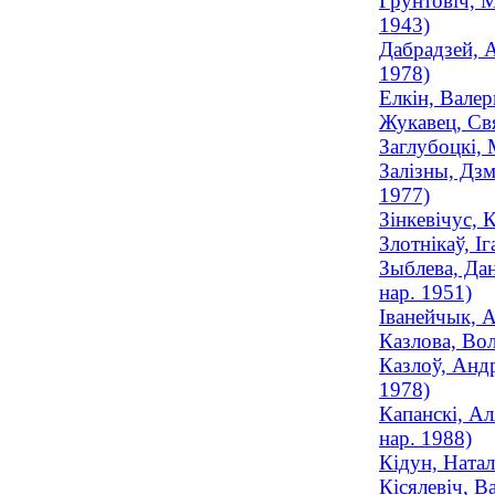
Грунтовіч, М
1943)
Дабрадзей, А
1978)
Елкін, Валер
Жукавец, Свя
Заглубоцкі, 
Залізны, Дзм
1977)
Зінкевічус, 
Злотнікаў, І
Зыблева, Дан
нар. 1951)
Іванейчык, А
Казлова, Вол
Казлоў, Андр
1978)
Капанскі, Ал
нар. 1988)
Кідун, Натал
Кісялевіч, Ва