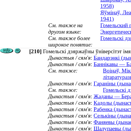
1958)
Яўмінаў, Леа
1941)
См. также на
Гомельский 
другом языке:
Энергетичес
См. также более
Гомельскі дз
широкое понятие:
[210]
Гомельскі дзяржаўны ўніверсітэт ім
Дынастыя / сям'я
:
Бандарэнкі (дын
Дынастыя / сям'я
:
Баннікавы — Ба
См. также:
Воінаў, Мік
літаратура
Дынастыя / сям'я
:
Гараніны (дынас
См. также:
Гомельскі д
Дынастыя / сям'я
:
Жаданы — Бераз
Дынастыя / сям'я
:
Кадолы (дынаст
Дынастыя / сям'я
:
Рабенка (дынаст
Дынастыя / сям'я
:
Селькіны (дынас
Дынастыя / сям'я
:
Фаняевы (дынас
Дынастыя / сям'я
:
Шалупаевы (дын