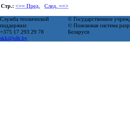
Стр.:
<== Пред.
След. ==>
Служба технической
© Государственное учреж
поддержки:
© Поисковая система ра
+375 17 293 29 78
Беларуси
skk@nlb.by