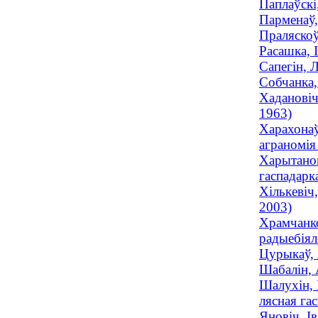
Паплаўскі
Парменаў,
Праляскоў
Расашка, 
Сапегін, 
Собчанка,
Хадановіч
1963)
Харахонаў
аграномія
Харытанов
гаспадарк
Хількевіч
2003)
Храмчанко
радыебіяло
Цурыкаў, 
Шабалін, 
Шалухін, 
лясная га
Яновіч, І