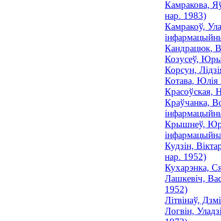
Камракова, Яў
нар. 1983)
Камракоў, Ула
інфармацыйныя
Кандрацюк, Ва
Козусеў, Юрый
Корсун, Лідзі
Котава, Юлiя 
Красоўская, Н
Краўчанка, Во
інфармацыйныя
Крышнеў, Юры
інфармацыйна
Кудзін, Вікта
нар. 1952)
Кухарэнка, Ся
Лашкевіч, Вас
1952)
Літвінаў, Дзм
Логвін, Уладз