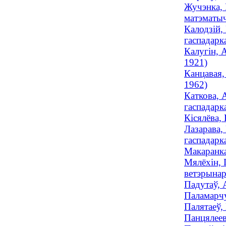
Жучэнка, 
матэматы
Калодзій,
гаспадарка
Калугін, 
1921)
Канцавая, 
1962)
Каткова, 
гаспадарка
Кісялёва,
Лазарава,
гаспадарка
Макаранка
Мялёхін, 
ветэрына
Падутаў, 
Паламарчу
Палятаеў,
Панцялеев