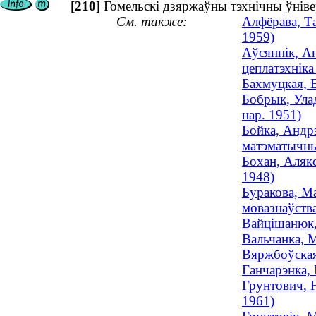
[210]
Гомельскі дзяржаўны тэхнічны ўніве
См. также:
Алфёрава, Та
1959)
Аўсяннік, Ан
цеплатэхніка 
Бахмуцкая, В
Бобрык, Улад
нар. 1951)
Бойка, Андрэ
матэматычных
Бохан, Алякс
1948)
Буракова, Ма
мовазнаўства
Вайцішанюк, 
Вальчанка, М
Вяржбоўская,
Ганчарэнка, 
Грунтович, Н
1961)