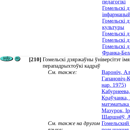
педагогікі
Гомельскі д
інфармацый
Гомельскі д
культуры
Гомельскі д
Гомельскі 
Гомельскі 
Франка-Бела
[210]
Гомельскі дзяржаўны ўніверсітэт ім
перападрыхтоўкі кадраў
См. также:
Вароніч, Ал
Гапановіч-К
нар. 1975)
Кабурнеева,
Краўчанка, 
матэматыка 
Мазурок, Ір
Шаршнёў, Ал
См. также на другом
Гомельский
языке:
повышения 