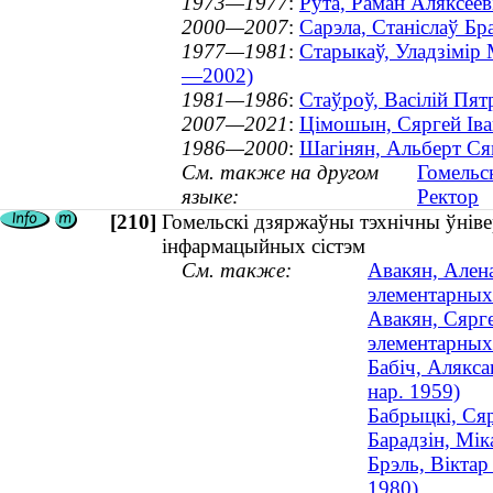
1973—1977
:
Рута, Раман Аляксеев
2000—2007
:
Сарэла, Станіслаў Бр
1977—1981
:
Старыкаў, Уладзімір 
—2002)
1981—1986
:
Стаўроў, Васілій Пят
2007—2021
:
Цімошын, Сяргей Іван
1986—2000
:
Шагінян, Альберт Ся
См. также на другом
Гомельс
языке:
Ректор
[210]
Гомельскі дзяржаўны тэхнічны ўнівер
інфармацыйных сістэм
См. также:
Авакян, Алена
элементарных 
Авакян, Сярге
элементарных 
Бабіч, Алякса
нар. 1959)
Бабрыцкі, Сяр
Барадзін, Мік
Брэль, Віктар
1980)