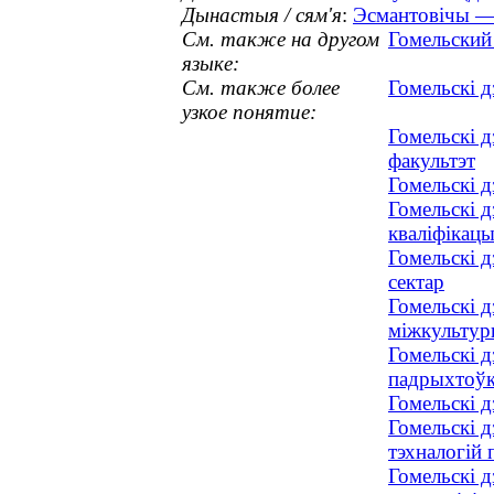
Дынастыя / сям'я
:
Эсмантовічы — 
См. также на другом
Гомельский
языке:
См. также более
Гомельскі д
узкое понятие:
Гомельскі д
факультэт
Гомельскі 
Гомельскі 
кваліфікацы
Гомельскі 
сектар
Гомельскі д
міжкультур
Гомельскі д
падрыхтоўк
Гомельскі 
Гомельскі д
тэхналогій
Гомельскі д