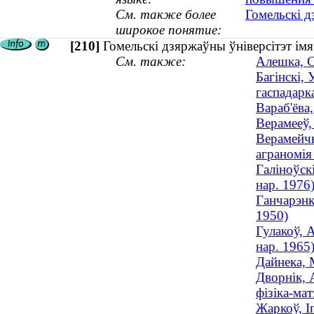
См. также более
Гомельскі д
широкое понятие:
[210]
Гомельскі дзяржаўны ўніверсітэт ім
См. также:
Алешка, С
Багінскі, 
гаспадарка
Вараб'ёва
Верамееў,
Верамейчы
аграномія
Галіноўскі
нар. 1976
Ганчарэнк
1950)
Гулакоў, А
нар. 1965
Дайнека, 
Дворнік, 
фізіка-ма
Жаркоў, І