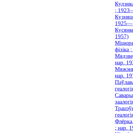
Кудэнк
; 1923
Кузняцо
1925—
Кусянко
1957)
Міцюры
фізіка
Мядзвед
нар. 19
Мяжэнна
нар. 19
Паўлава
геалогі
Савары
заалогі
Трацэўс
геалогі
Флёрка,
; нар. 