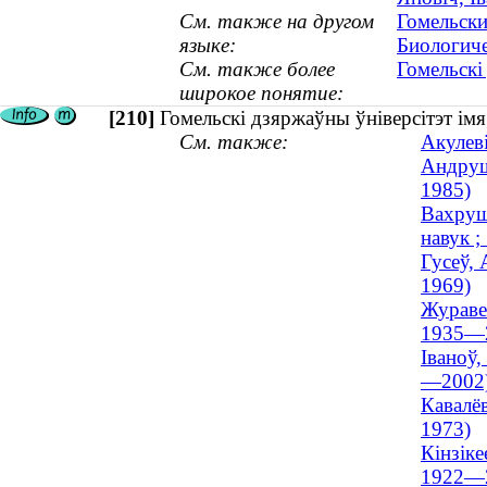
См. также на другом
Гомельски
языке:
Биологиче
См. также более
Гомельскі
широкое понятие:
[210]
Гомельскі дзяржаўны ўніверсітэт ім
См. также:
Акулеві
Андрушк
1985)
Вахруш
навук 
Гусеў, 
1969)
Журавел
1935—
Іваноў,
—2002
Кавалёв
1973)
Кінзіке
1922—