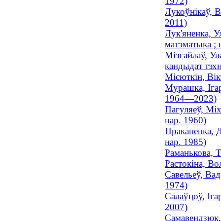
1972)
Лукоўнікаў, В
2011)
Лук'яненка, У
матэматыка ; 
Мізгайлаў, Ул
кандыдат тэхн
Місюткін, Вік
Мурашка, Ігар
1964—2023)
Пагуляеў, Міх
нар. 1960)
Пракапенка, Д
нар. 1985)
Раманькова, Т
Растокіна, Во
Савельеў, Вад
1974)
Салаўцоў, Іга
2007)
Самавендзюк, 