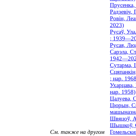
Прусенка, 
Радзевіч, 
Ровін, Леа
2023)
Русаў, Ула
; 1939—2
Русая, Люд
Сарэла, Ст
1942—202
Сутарма, І
Сцяпанкін,
; нар. 196
Ухарцава, 
нар. 1958)
Цалуева, 
Цюрын, Ся
машыназна
Швяцоў, А
Шышкоў, С
См. также на другом
Гомельски