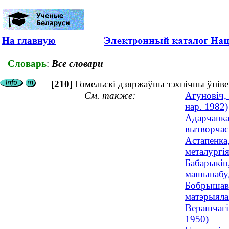
На главную
Словарь
:
Все словари
[210]
Гомельскі дзяржаўны тэхнічны ўнівер
См. также:
Агуновіч,
нар. 1982)
Адарчанка,
вытворчасц
Астапенка,
металургія
Бабарыкін
машынабуда
Бобрышава,
матэрыялаз
Верашчагін
1950)