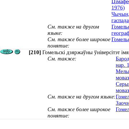
Цімафее
1976)
Чычын, 
гаспад
См. также на другом
Гомель
языке:
геогра
См. также более широкое
Гомель
понятие:
[210]
Гомельскі дзяржаўны ўніверсітэт ім
См. также:
Барод
нар. 
Мельн
моваз
Серык
моваз
См. также на другом языке:
Гомел
Заочн
См. также более широкое
Гомел
понятие: