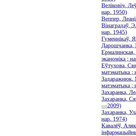
Веліковіч, Ле
нар. 1950)
Веппер, Леані
Вінаградаў, Э
нар. 1945)
Гуменнікаў, Я
Дарошчанка, І
Ермалинская, 
эканоміка ; на
Еўтухова, Свя
матэматыка ; 
Задаражнюк, 
матэматыка ; 
Захаранка, Ле
Захаранка, Ся
—2009)
Захаранка, Ул
нар. 1974)
Кавалёў, Аляк
інфармацыйныя