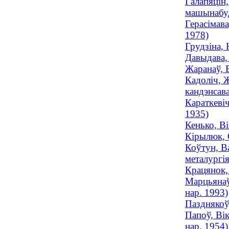
Галапяцін,
машынабуд
Герасімава
1978)
Грудзіна, 
Давыдава, 
Жаранаў, В
Кадоліч, Ж
кандэнсава
Караткевіч
1935)
Кенько, Ві
Кірылюк, 
Коўтун, Ва
металургія
Крацянок, 
Марцьянаў
нар. 1993)
Пазднякоў
Папоў, Ві
нар. 1954)