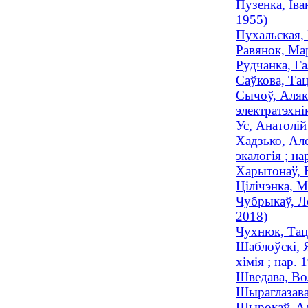
Пузенка, Іва
1955)
Пухальская, 
Равянок, Мар
Рудчанка, Га
Саўкова, Тац
Сычоў, Алякс
электратэхнік
Ус, Анатолій
Хадзько, Але
экалогія ; на
Харытонаў, 
Цілічэнка, М
Чубрыкаў, Ле
2018)
Чухнюк, Тацц
Шаблоўскі, Я
хімія ; нар. 
Шведава, Вол
Шыраглазава,
Шырокаў, Але