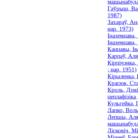
машынабуда
Гаўрыш, Вад
1987)
Захараў, Ан
нар. 1973)
Іназемцава,
Іназемцава,
Канцавы, Ів
Карпаў, Аля
Кірпічэнка,
; нар. 1951)
Кірыленка, 
Красюк, Ста
Кроль, Дзмі
цеплафізіка 
Кульгейка, 
Лапко, Воль
Лепшы, Аляк
машынабудав
Лісковіч, Мі
Мінееў, Бар