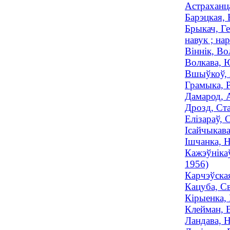
Астраханца
Барэцкая, 
Брыкач, Ге
навук ; нар
Віннік, Во
Волкава, Ю
Вшыўкоў, А
Грамыка, Р
Дамарод, А
Дрозд, Ста
Елізараў, 
Ісайчыкава
Ішчанка, 
Кажэўнікаў
1956)
Карчэўская
Кацуба, С
Кірыенка, 
Клейман, В
Ландава, Н