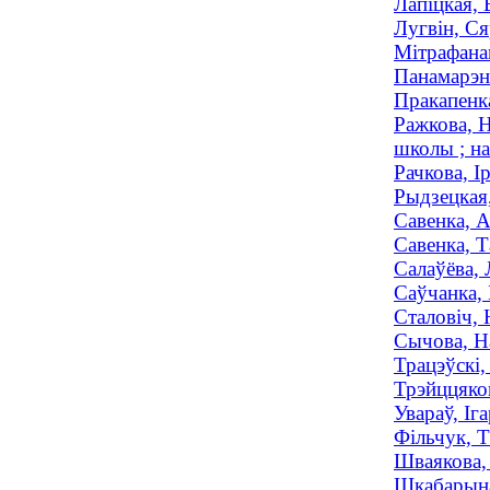
Лапіцкая, 
Лугвін, Ся
Мітрафанав
Панамарэнк
Пракапенка
Ражкова, Н
школы ; на
Рачкова, І
Рыдзецкая,
Савенка, А
Савенка, Т
Салаўёва, 
Саўчанка, 
Сталовіч, 
Сычова, На
Трацэўскі,
Трэйццяков
Увараў, Іг
Фільчук, Т
Шваякова, 
Шкабарына,