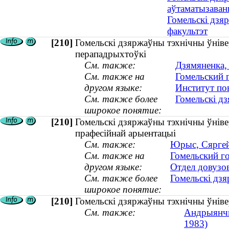
аўтаматызаван
Гомельскі дзя
факультэт
[210]
Гомельскі дзяржаўны тэхнічны ўнівер
перападрыхтоўкі
См. также:
Дзямяненка, 
См. также на
Гомельский 
другом языке:
Институт по
См. также более
Гомельскі дз
широкое понятие:
[210]
Гомельскі дзяржаўны тэхнічны ўнівер
прафесійнай арыентацыі
См. также:
Юрыс, Сяргей 
См. также на
Гомельский г
другом языке:
Отдел довузо
См. также более
Гомельскі дзя
широкое понятие:
[210]
Гомельскі дзяржаўны тэхнічны ўнівер
См. также:
Андрыянчы
1983)