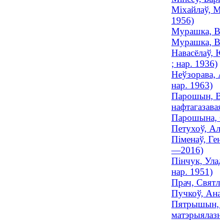
Міхайлаў, М
1956)
Мурашка, Во
Мурашка, Ва
Навасёлаў,
; нар. 1936)
Неўзорава, 
нар. 1963)
Парошын, Ва
нафтагазавая
Парошына, С
Петухоў, Ал
Піменаў, Ге
—2016)
Пінчук, Ула
нар. 1951)
Прач, Святл
Пучкоў, Ана
Пятрышын, Р
матэрыялазн