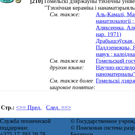
[210]
Гомельскі дзяржаўны тэхнічны ўніве
"Тэхнічная кераміка і нанаматэрыял
См. также:
Аль-Камалі, Ма
нанатэхналогіі ;
Аляксеенка, Аля
нар. 1971)
Драбышэўская, 
Паддзенежны, Я
навук ; калоідна
См. также на
Гомельский гос
другом языке:
Научно-исследо
наноматериалы
См. также более
Гомельскі дзярж
широкое понятие:
Стр.:
<== Пред.
След. ==>
Служба технической
© Государственное учреж
поддержки:
© Поисковая система ра
+375 17 293 29 78
Беларуси