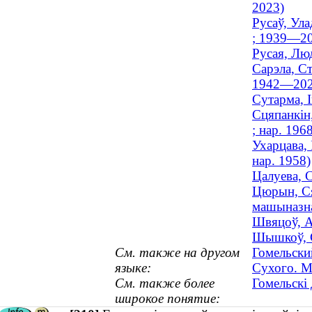
2023)
Русаў, Ула
; 1939—2
Русая, Люд
Сарэла, Ст
1942—202
Сутарма, І
Сцяпанкін,
; нар. 196
Ухарцава, 
нар. 1958)
Цалуева, 
Цюрын, Ся
машыназна
Швяцоў, А
Шышкоў, С
См. также на другом
Гомельски
языке:
Сухого. М
См. также более
Гомельскі 
широкое понятие: