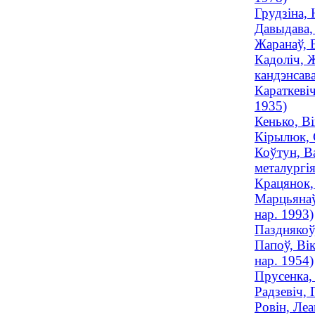
Грудзіна, 
Давыдава, 
Жаранаў, В
Кадоліч, Ж
кандэнсава
Караткевіч
1935)
Кенько, Ві
Кірылюк, 
Коўтун, Ва
металургія
Крацянок, 
Марцьянаў
нар. 1993)
Пазднякоў
Папоў, Ві
нар. 1954)
Прусенка, 
Радзевіч, 
Ровін, Леа