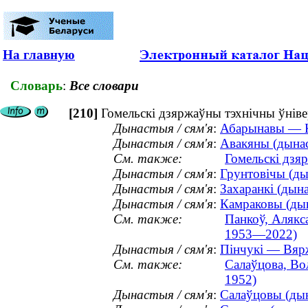
На главную
Словарь
:
Все словари
[210]
Гомельскі дзяржаўны тэхнічны ўнівер
Дынастыя / сям'я
:
Абарынавы — Ко
Дынастыя / сям'я
:
Авакяны (дынас
См. также:
Гомельскі дзяр
Дынастыя / сям'я
:
Грунтовічы (дын
Дынастыя / сям'я
:
Захаранкі (дына
Дынастыя / сям'я
:
Камраковы (дын
См. также:
Панкоў, Алякса
1953—2022)
Дынастыя / сям'я
:
Пінчукі — Вярж
См. также:
Салаўцова, Вол
1952)
Дынастыя / сям'я
:
Салаўцовы (дын