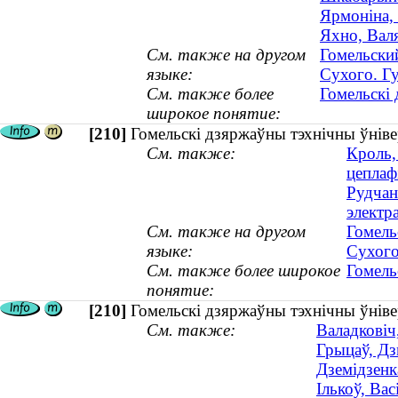
Ярмоніна, 
Яхно, Валя
См. также на другом
Гомельски
языке:
Сухого. Г
См. также более
Гомельскі 
широкое понятие:
[210]
Гомельскі дзяржаўны тэхнічны ўнівер
См. также:
Кроль,
цеплафі
Рудчан
электра
См. также на другом
Гомель
языке:
Сухого
См. также более широкое
Гомель
понятие:
[210]
Гомельскі дзяржаўны тэхнічны ўнівер
См. также:
Валадковіч
Грыцаў, Дзм
Дземідзенка
Ількоў, Вас