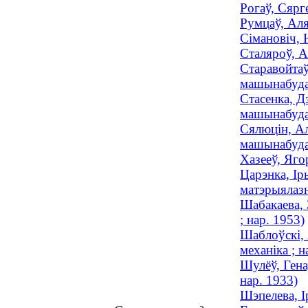
Рогаў, Сярг
Румцаў, Аля
Сімановіч, 
Сталяроў, А
Старавойтаў
машынабудав
Стасенка, Д
машынабудав
Сялюцін, Ал
машынабудав
Хазееў, Яго
Царэнка, Ір
матэрыялазн
Шабакаева, 
; нар. 1953)
Шаблоўскі, 
механіка ; н
Шулёў, Гена
нар. 1933)
Шэпелева, І