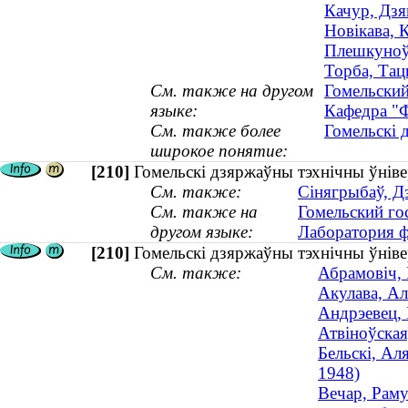
Качур, Дзян
Новікава, К
Плешкуноў,
Торба, Тац
См. также на другом
Гомельский
языке:
Кафедра "Ф
См. также более
Гомельскі 
широкое понятие:
[210]
Гомельскі дзяржаўны тэхнічны ўніве
См. также:
Сінягрыбаў, Дз
См. также на
Гомельский го
другом языке:
Лаборатория ф
[210]
Гомельскі дзяржаўны тэхнічны ўніве
См. также:
Абрамовіч, 
Акулава, Ал
Андрэевец, 
Атвіноўская
Бельскі, Ал
1948)
Вечар, Раму