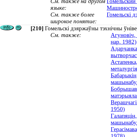
См. также на другом
Гомельский 
языке:
Машиностро
См. также более
Гомельскі д
широкое понятие:
[210]
Гомельскі дзяржаўны тэхнічны ўнівер
См. также:
Агуновіч,
нар. 1982)
Адарчанка,
вытворчасц
Астапенка,
металургія
Бабарыкін
машынабуда
Бобрышава,
матэрыялаз
Верашчагін
1950)
Галапяцін,
машынабуд
Герасімава
1978)