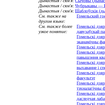
Дынастыя / сям'я
:
Сычовы (дынаст
Дынастыя / сям'я
:
Чубрыкавы — Ра
Дынастыя / сям'я
:
Шаблоўскія (ды
См. также на
Гомельский го
другом языке:
См. также более
Гомельскі дзяр
узкое понятие:
давузаўскай п
Гомельскі дзяр
эканамічны фа
Гомельскі дзяр
Гомельскі дзяр
павышэння ква
Гомельскі дзяр
выхаванне і сп
Гомельскі дзя
факультэт
Гомельскі дзяр
тэхналагічны ф
Гомельскі дзяр
даследчая лаб
Гомельскі дзяр