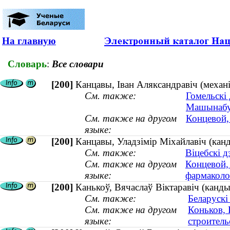
На главную
Словарь
:
Все словари
[200]
Канцавы, Іван Аляксандравіч (механік
См. также:
Гомельскі 
Машынабу
См. также на другом
Концевой,
языке:
[200]
Канцавы, Уладзімір Міхайлавіч (канд
См. также:
Віцебскі 
См. также на другом
Концевой,
языке:
фармаколог
[200]
Канькоў, Вячаслаў Віктаравіч (кандыд
См. также:
Беларускі
См. также на другом
Коньков, 
языке:
строитель