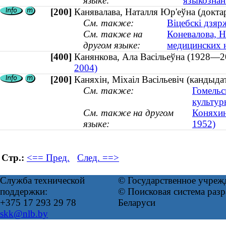
языке:
языкознани
[200]
Канявалава, Наталля Юр'еўна (доктар
См. также:
Віцебскі дзяр
См. также на
Коневалова, Н
другом языке:
медицинских н
[400]
Канянкова, Ала Васільеўна (1928
2004)
[200]
Каняхін, Міхаіл Васільевіч (кандыдат
См. также:
Гомельс
культур
См. также на другом
Коняхин
языке:
1952)
Стр.:
<== Пред.
След. ==>
Служба технической
© Государственное учреж
поддержки:
© Поисковая система ра
+375 17 293 29 78
Беларуси
skk@nlb.by