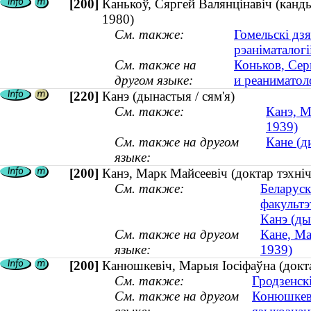
[200]
Канькоў, Сяргей Валянцінавіч (кандыд
1980)
См. также:
Гомельскі дзя
рэаніматалогі
См. также на
Коньков, Сер
другом языке:
и реаниматоло
[220]
Канэ (дынастыя / сям'я)
См. также:
Канэ, М
1939)
См. также на другом
Кане (д
языке:
[200]
Канэ, Марк Майсеевіч (доктар тэхні
См. также:
Беларуск
факультэ
Канэ (ды
См. также на другом
Кане, Ма
языке:
1939)
[200]
Канюшкевіч, Марыя Іосіфаўна (доктар
См. также:
Гродзенск
См. также на другом
Конюшкеви