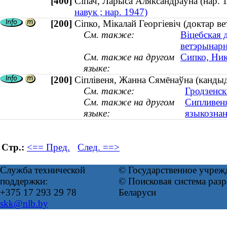
[400]
Сіпач, Ларыса Аляксандраўна (нар
навук ; нар. 1947)
[200]
Сіпко, Мікалай Георгіевіч (доктар 
См. также:
Віцебская 
ветэрынар
См. также на другом
Сипко, Ник
языке:
[200]
Сіплівеня, Жанна Сямёнаўна (кандыда
См. также:
Гродзенск
См. также на другом
Сипливеня
языке:
языкознан
Стр.:
<== Пред.
След. ==>
Служба технической
© Государственное учреж
поддержки:
© Поисковая система ра
+375 17 293 29 78
Беларуси
skk@nlb.by