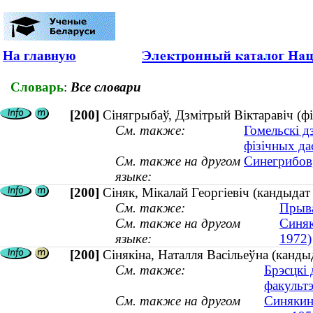
На главную
Словарь
:
Все словари
[200]
Сінягрыбаў, Дзмітрый Віктаравіч (фіз
См. также:
Гомельскі д
фізічных да
См. также на другом
Синегрибов,
языке:
[200]
Сіняк, Мікалай Георгіевіч (кандыдат
См. также:
Прыва
См. также на другом
Синяк
языке:
1972)
[200]
Сінякіна, Наталля Васільеўна (кандыд
См. также:
Брэсцкі 
факульт
См. также на другом
Синякина