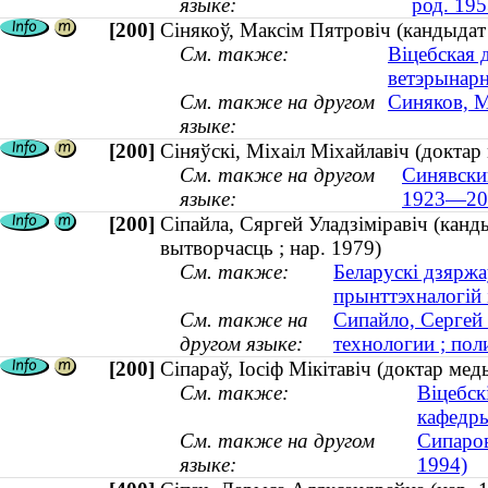
языке:
род. 195
[200]
Сінякоў, Максім Пятровіч (кандыда
См. также:
Віцебская 
ветэрынар
См. также на другом
Синяков, М
языке:
[200]
Сіняўскі, Міхаіл Міхайлавіч (доктар
См. также на другом
Синявски
языке:
1923—20
[200]
Сіпайла, Сяргей Уладзіміравіч (канд
вытворчасць ; нар. 1979)
См. также:
Беларускі дзяржа
прынттэхналогій
См. также на
Сипайло, Сергей
другом языке:
технологии ; пол
[200]
Сіпараў, Іосіф Мікітавіч (доктар ме
См. также:
Віцебск
кафедр
См. также на другом
Сипаров
языке:
1994)