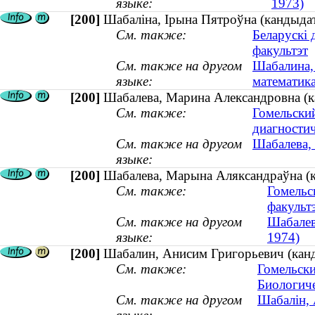
языке:
1973)
[200]
Шабаліна, Ірына Пятроўна (кандыдат
См. также:
Беларускі 
факультэт
См. также на другом
Шабалина, 
языке:
математика
[200]
Шабалева, Марина Александровна (ка
См. также:
Гомельски
диагностич
См. также на другом
Шабалева, 
языке:
[200]
Шабалева, Марына Аляксандраўна (ка
См. также:
Гомельс
факульт
См. также на другом
Шабалев
языке:
1974)
[200]
Шабалин, Анисим Григорьевич (канд
См. также:
Гомельски
Биологиче
См. также на другом
Шабалін, 