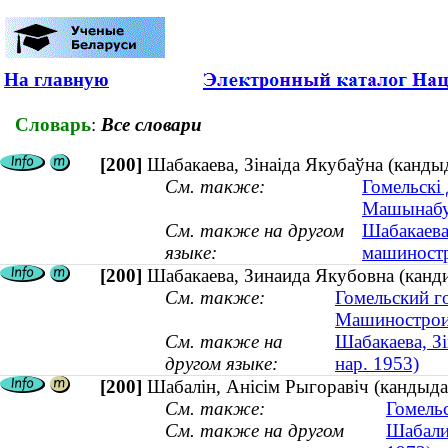
На главную
Словарь
:
Все словари
[200]
Шабакаева, Зінаіда Якубаўна (кандыд
См. также:
Гомельскі 
Машынабу
См. также на другом
Шабакаева
языке:
машиностр
[200]
Шабакаева, Зинаида Якубовна (канди
См. также:
Гомельский г
Машинострои
См. также на
Шабакаева, Зі
другом языке:
нар. 1953)
[200]
Шабалін, Анісім Рыгоравіч (кандыда
См. также:
Гомельс
См. также на другом
Шабали