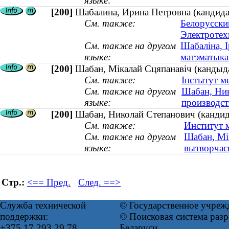
языке:
[200]
Шабалина, Ирина Петровна (кандидат
См. также:
Белорусски
Электротех
См. также на другом
Шабаліна, 
языке:
матэматыка 
[200]
Шабан, Мікалай Сцяпанавіч (кандыда
См. также:
Інстытут м
См. также на другом
Шабан, Ник
языке:
производств
[200]
Шабан, Николай Степанович (кандида
См. также:
Институт 
См. также на другом
Шабан, Мік
языке:
вытворчасц
Стр.:
<== Пред.
След. ==>
Служба технической
© Государственное учреж
поддержки:
© Поисковая система ра
+375 17 293 29 78
Беларуси