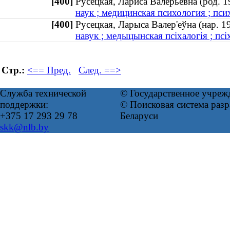
[400]
Русецкая, Лариса Валерьевна (род.
наук ; медицинская психология ; пси
[400]
Русецкая, Ларыса Валер'еўна (нар.
навук ; медыцынская псіхалогія ; псіх
Стр.:
<== Пред.
След. ==>
Служба технической
© Государственное учреж
поддержки:
© Поисковая система ра
+375 17 293 29 78
Беларуси
skk@nlb.by