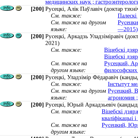
медицинских наук ; гастроэнтерологи
[200]
Русецкі, Алік Паўлавіч (доктар тэхн
См. также:
Палескі
См. также на другом
Русецки
языке:
—2015)
[200]
Русецкі, Аркадзь Уладзіміравіч (док
2021)
См. также:
Віцебскі дзя
Віцебскі дзя
См. также на
Русецкий, Ар
другом языке:
философских
[200]
Русецкі, Уладзімір Фёдаравіч (канды
См. также:
Інстытут ме
См. также на другом
Русецкий, В
языке:
агрономия 
[200]
Русецкі, Юрый Аркадзьевіч (кандыда
См. также:
Віцебскі дзяр
кваліфікацыі 
См. также на
Русецкий, Юри
другом языке: