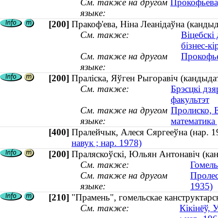
См. также на другом
Прокофьева,
языке:
[200]
Пракоф'ева, Ніна Леанідаўна (кандыд
См. также:
Віцебскі 
бізнес-кі
См. также на другом
Прокофье
языке:
[200]
Праліска, Яўген Рыгоравіч (кандыдат
См. также:
Брэсцкі дзя
факультэт
См. также на другом
Пролиско, Е
языке:
математика 
[400]
Пралейчык, Алеся Сяргееўна (нар.
навук ; нар. 1978)
[200]
Праляскоўскі, Юльян Антонавіч (кан
См. также:
Гомель
См. также на другом
Пролес
языке:
1935)
[210]
"Прамень", гомельскае канструктарс
См. также:
Кікінёў, 