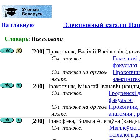
На главную
Словарь
:
Все словари
[200]
Пракопчык, Васілій Васільевіч (докт
См. также:
Гомельскі 
факультэт
См. также на другом
Прокопчик
языке:
электроте
[200]
Пракопчык, Мікалай Іванавіч (кандыд
См. также:
Гродзенскі 
факультэт
См. также на другом
Прокопчик, 
языке:
анатомия ; р
[200]
Пракоф'ева, Вольга Алегаўна (кандыд
См. также:
Магілёўскі 
псіхалогіі д