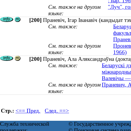
; нар. 196
См. также на другом
"Луч", г
языке:
[200]
Праневіч, Ігар Іванавіч (кандыдат тэх
См. также:
Беларус
факуль
Праневі
См. также на другом
Проневи
языке:
1966)
[200]
Праневіч, Ала Аляксандраўна (доктар
См. также:
Беларускі д
міжнародны
Валевічы — 
См. также на другом
Праневич, А
языке:
Стр.:
<== Пред.
След. ==>
Служба технической
© Государственное учреж
поддержки:
© Поисковая система ра