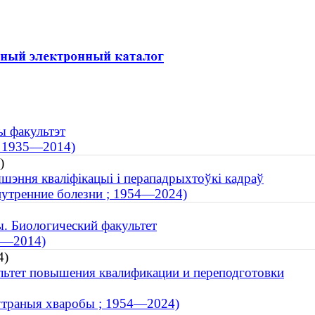
ы факультэт
; 1935—2014)
)
ышэння кваліфікацыі і перападрыхтоўкі кадраў
внутренние болезни ; 1954—2024)
. Биологический факультет
35—2014)
4)
льтет повышения квалификации и переподготовки
унутраныя хваробы ; 1954—2024)