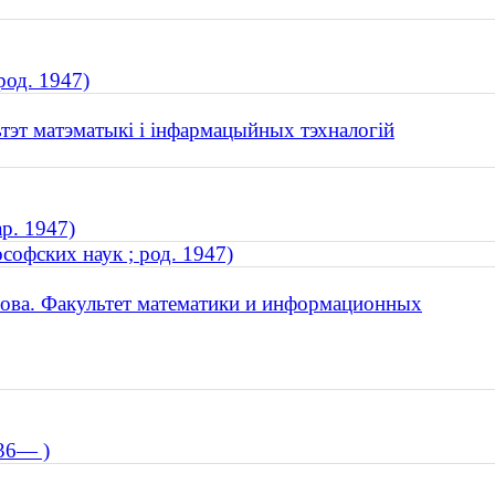
род. 1947)
ьтэт матэматыкі і інфармацыйных тэхналогій
ар. 1947)
софских наук ; род. 1947)
ова. Факультет математики и информационных
936— )