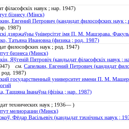
т філасофскіх навук ; нар. 1947)
тут бізнесу (Мінск)
кин, Евгений Петрович (кандидат философских наук ; 
ар. 1987)
скі дзяржаўны ўніверсітэт імя П. М. Машэрава. Факул
ко, Татьяна Ивановна (физика ; род. 1987)
ат философских наук ; род. 1947)
тут бизнеса (Минск)
кін, Яўгеній Пятровіч (кандыдат філасофскіх навук ; н
 1947)
см.
Сапелкин, Евгений Петрович (кандидат фило
 род. 1987)
кий государственный университет имени П. М. Машер
логий
а, Таццяна Іванаўна (фізіка ; нар. 1987)
дат технических наук ; 1936— )
тут мелиорации (Минск)
коў, Фёдар Васільевіч (кандыдат тэхнічных навук ; 1