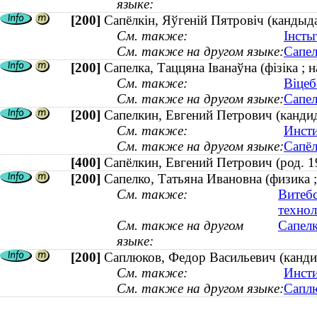
языке:
[200]
Сапёлкін, Яўгеній Пятровіч (кандыда
См. также:
Інсты
См. также на другом языке:
Сапел
[200]
Сапелка, Таццяна Іванаўна (фізіка ; н
См. также:
Віцеб
См. также на другом языке:
Сапел
[200]
Сапелкин, Евгений Петрович (кандид
См. также:
Инсти
См. также на другом языке:
Сапёл
[400]
Сапёлкин, Евгений Петрович (род.
[200]
Сапелко, Татьяна Ивановна (физика ;
См. также:
Витебс
техно
См. также на другом
Сапелк
языке:
[200]
Саплюков, Федор Васильевич (канди
См. также:
Инсти
См. также на другом языке:
Саплю