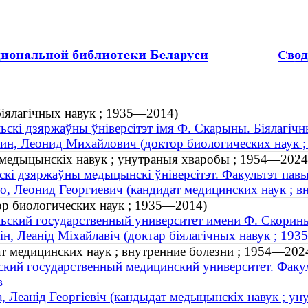
 біялагічных навук ; 1935—2014)
ьскі дзяржаўны ўніверсітэт імя Ф. Скарыны. Біялагічн
ин, Леонид Михайлович (доктор биологических наук 
т медыцынскіх навук ; унутраныя хваробы ; 1954—2024
скі дзяржаўны медыцынскі ўніверсітэт. Факультэт пав
о, Леонид Георгиевич (кандидат медицинских наук ; 
р биологических наук ; 1935—2014)
ьский государственный университет имени Ф. Скорины
ін, Леанід Міхайлавіч (доктар біялагічных навук ; 19
т медицинских наук ; внутренние болезни ; 1954—202
ский государственный медицинский университет. Факу
в
а, Леанід Георгіевіч (кандыдат медыцынскіх навук ; 