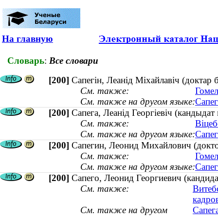
На главную
Словарь
:
Все словари
[200]
Сапегін, Леанід Міхайлавіч (доктар
См. также:
Гомел
См. также на другом языке:
Сапег
[200]
Сапега, Леанід Георгіевіч (кандыда
См. также:
Віцеб
См. также на другом языке:
Сапег
[200]
Сапегин, Леонид Михайлович (докто
См. также:
Гомел
См. также на другом языке:
Сапег
[200]
Сапего, Леонид Георгиевич (кандида
См. также:
Витеб
кадро
См. также на другом
Сапег