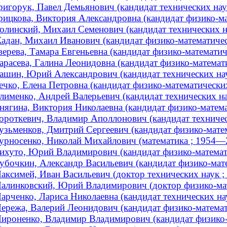
ригорук, Павел Демьянович (кандидат технических наук
рицкова, Виктория Александровна (кандидат физико-мат
олинский, Михаил Семенович (кандидат технических на
адан, Михаил Иванович (кандидат физико-математическ
верева, Тамара Евгеньевна (кандидат физико-математиче
арасева, Галина Леонидовна (кандидат физико-математич
ашин, Юрий Александрович (кандидат технических нау
ечко, Елена Петровна (кандидат физико-математических 
лименко, Андрей Валерьевич (кандидат технических нау
нягина, Виктория Николаевна (кандидат физико-математ
ороткевич, Владимир Аполлонович (кандидат техническ
узьменков, Дмитрий Сергеевич (кандидат физико-матема
урносенко, Николай Михайлович (математика ; 1954—
ихуто, Юрий Владимирович (кандидат физико-математич
убочкин, Александр Васильевич (кандидат физико-мате
аксимей, Иван Васильевич (доктор технических наук ;
алинковский, Юрий Владимирович (доктор физико-матем
арченко, Лариса Николаевна (кандидат технических наук
ережа, Валерий Леонидович (кандидат физико-математи
ироненко, Владимир Владимирович (кандидат физико-ма