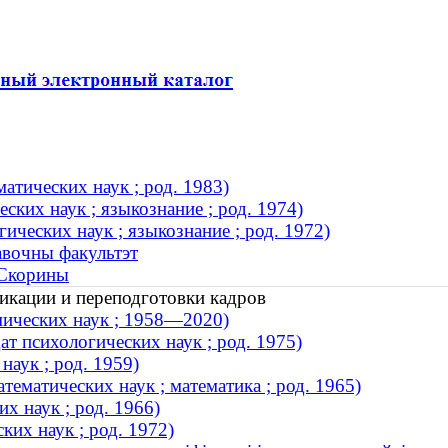
тических наук ; род. 1983)
ских наук ; языкознание ; род. 1974)
ческих наук ; языкознание ; род. 1972)
авочны факультэт
 Скорины
икации и переподготовки кадров
мических наук ; 1958—2020)
т психологических наук ; род. 1975)
наук ; род. 1959)
ематических наук ; математика ; род. 1965)
х наук ; род. 1966)
их наук ; род. 1972)