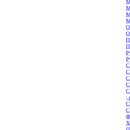
М
М
М
М
О
О
П
П
Р
Р
С
С
С
С
С
;
С
С
Ф
Х
Ц