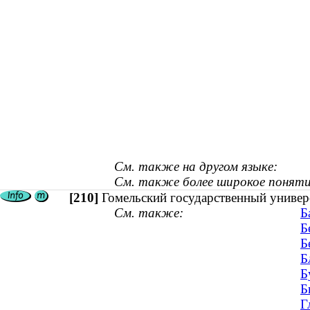
См. также на другом языке:
См. также более широкое поняти
[210]
Гомельский государственный универ
См. также:
Б
Б
Б
Б
Б
Б
Г