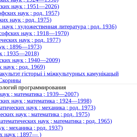
ских наук ; 1951—2026)
фских наук ; род. 1957)
их наук ; род. 1975)
наук ; художественная литература ; род. 1936)
софских наук ; 1918—1970)
еских наук ; род. 1977)
аук ; 1896—1973)
ук ; 1935—2018)
ских наук ; 1940—2009)
 наук ; род. 1969)
акультэт гісторыі і міжкультурных камунікацый
 Скорины
нологий программирования
наук ; математика ; 1939—2007)
ких наук ; математика ; 1924—1998)
тических наук ; механика ; род. 1973)
ских наук ; математика ; род. 1975)
ематических наук ; математика ; род. 1965)
 ; механика ; род. 1937)
х наук ; 1897— )