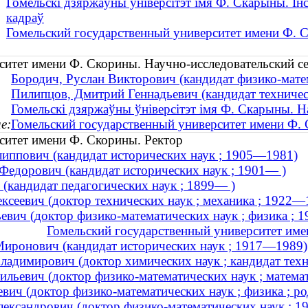
Гомельскі дзяржаўны ўніверсітэт імя Ф. Скарыны. Ін
кадраў
Гомельский государственный университет имени Ф. 
ситет имени Ф. Скорины. Научно-исследовательский с
Бородич, Руслан Викторович (кандидат физико-матем
Пилипцов, Дмитрий Геннадьевич (кандидат технически
Гомельскі дзяржаўны ўніверсітэт імя Ф. Скарыны. Н
е:
Гомельский государственный университет имени Ф.
ситет имени Ф. Скорины. Ректор
иппович (кандидат исторических наук ; 1905—1981)
Федорович (кандидат исторических наук ; 1901— )
(кандидат педагогических наук ; 1899— )
ксеевич (доктор технических наук ; механика ; 1922—
ьевич (доктор физико-математических наук ; физика ;
Гомельский государственный университет им
иронович (кандидат исторических наук ; 1917—1989)
ладимирович (доктор химических наук ; кандидат техни
ильевич (доктор физико-математических наук ; матема
вич (доктор физико-математических наук ; физика ; ро
ександрович (доктор физико-математических наук ; 