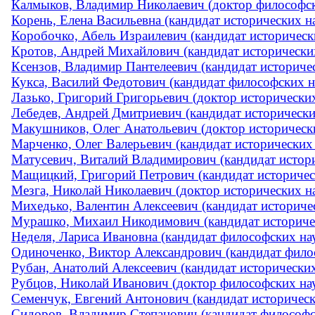
Калмыков, Владимир Николаевич (доктор философски
Корень, Елена Васильевна (кандидат исторических на
Коробочко, Абель Израилевич (кандидат историческ
Кротов, Андрей Михайлович (кандидат исторических 
Ксензов, Владимир Пантелеевич (кандидат историче
Кукса, Василий Федотович (кандидат философских 
Лазько, Григорий Григорьевич (доктор исторических 
Лебедев, Андрей Дмитриевич (кандидат исторических
Макушников, Олег Анатольевич (доктор историческ
Марченко, Олег Валерьевич (кандидат исторических н
Матусевич, Виталий Владимирович (кандидат историч
Мащицкий, Григорий Петрович (кандидат историчес
Мезга, Николай Николаевич (доктор исторических на
Михедько, Валентин Алексеевич (кандидат историчес
Мурашко, Михаил Никодимович (кандидат историческ
Неделя, Лариса Ивановна (кандидат философских на
Одиноченко, Виктор Александрович (кандидат фило
Рубан, Анатолий Алексеевич (кандидат исторических 
Рубцов, Николай Иванович (доктор философских на
Семенчук, Евгений Антонович (кандидат историчес
Сидоров, Владимир Степанович (кандидат философс