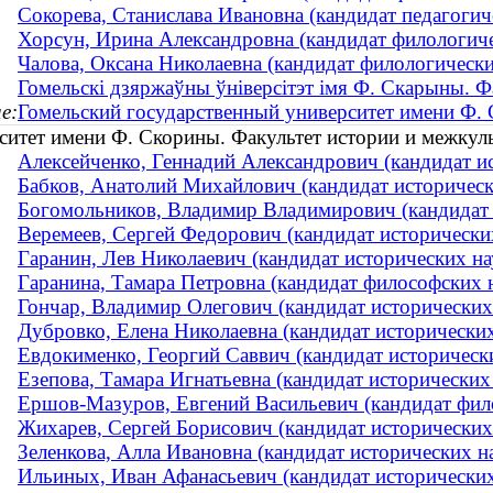
Сокорева, Станислава Ивановна (кандидат педагогиче
Хорсун, Ирина Александровна (кандидат филологичес
Чалова, Оксана Николаевна (кандидат филологических
Гомельскі дзяржаўны ўніверсітэт імя Ф. Скарыны. 
е:
Гомельский государственный университет имени Ф.
ситет имени Ф. Скорины. Факультет истории и межку
Алексейченко, Геннадий Александрович (кандидат ис
Бабков, Анатолий Михайлович (кандидат исторически
Богомольников, Владимир Владимирович (кандидат 
Веремеев, Сергей Федорович (кандидат исторических
Гаранин, Лев Николаевич (кандидат исторических н
Гаранина, Тамара Петровна (кандидат философских н
Гончар, Владимир Олегович (кандидат исторических 
Дубровко, Елена Николаевна (кандидат исторических 
Евдокименко, Георгий Саввич (кандидат историческ
Езепова, Тамара Игнатьевна (кандидат исторически
Ершов-Мазуров, Евгений Васильевич (кандидат фил
Жихарев, Сергей Борисович (кандидат исторических 
Зеленкова, Алла Ивановна (кандидат исторических на
Ильиных, Иван Афанасьевич (кандидат исторически