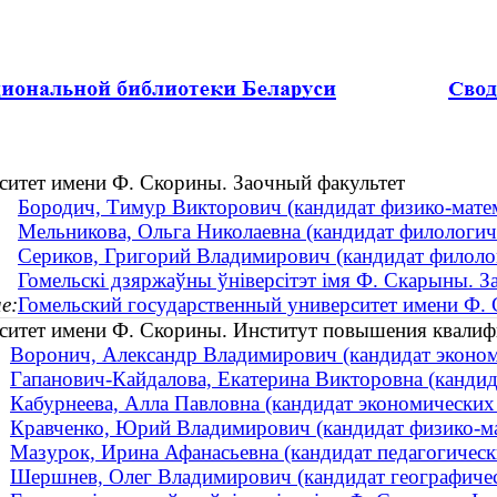
ситет имени Ф. Скорины. Заочный факультет
Бородич, Тимур Викторович (кандидат физико-матема
Мельникова, Ольга Николаевна (кандидат филологиче
Сериков, Григорий Владимирович (кандидат филологи
Гомельскі дзяржаўны ўніверсітэт імя Ф. Скарыны. З
е:
Гомельский государственный университет имени Ф.
ситет имени Ф. Скорины. Институт повышения квалиф
Воронич, Александр Владимирович (кандидат эконо
Гапанович-Кайдалова, Екатерина Викторовна (кандида
Кабурнеева, Алла Павловна (кандидат экономических 
Кравченко, Юрий Владимирович (кандидат физико-мат
Мазурок, Ирина Афанасьевна (кандидат педагогически
Шершнев, Олег Владимирович (кандидат географическ