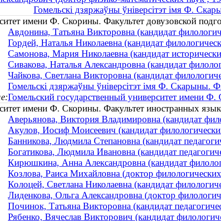
Гомельскі дзяржаўны ўніверсітэт імя Ф. Скар
ситет имени Ф. Скорины. Факультет довузовской подг
Авдонина, Татьяна Викторовна (кандидат филологиче
Гордей, Наталья Николаевна (кандидат филологически
Самонова, Мария Николаевна (кандидат исторических
Сивакова, Наталья Александровна (кандидат филологи
Чайкова, Светлана Викторовна (кандидат филологичес
Гомельскі дзяржаўны ўніверсітэт імя Ф. Скарыны. Ф
е:
Гомельский государственный университет имени Ф.
ситет имени Ф. Скорины. Факультет иностранных язык
Аверьянова, Виктория Владимировна (кандидат филол
Акулов, Иосиф Моисеевич (кандидат филологических
Банникова, Людмила Степановна (кандидат педагогич
Богатикова, Людмила Ивановна (кандидат педагогиче
Кирюшкина, Анна Александровна (кандидат филологи
Козлова, Раиса Михайловна (доктор филологических н
Колоцей, Светлана Николаевна (кандидат филологичес
Лиденкова, Ольга Александровна (доктор филологиче
Починок, Татьяна Викторовна (кандидат педагогичес
Рябенко, Вячеслав Викторович (кандидат филологичес