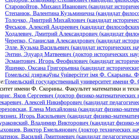
Старовойтов, Михаил Иванович (кандидат историче
Степанюк, Валентина Кузьминична (кандидат филосо
Толочко, Дмитрий Михайлович (кандидат историческ
Феськов, Алексей Андреевич (кандидат философских 
Ходалевич, Дмитрий Александрович (кандидат фило
Черепко, Станислав Александрович (кандидат историч
Элле, Кузьма Васильевич (кандидат исторических н
Энтин, Эдуард Матвеевич (доктор исторических на
Эсмантович, Игорь Феофилович (кандидат историче
Ященко, Оксана Григорьевна (кандидат исторических
Гомельскі дзяржаўны ўніверсітэт імя Ф. Скарыны. Ф
е:
Гомельский государственный университет имени Ф.
ситет имени Ф. Скорины. Факультет математики и тех
арис, Яков Сергеевич (доктор физико-математических 
екаревич, Алексей Никифорович (кандидат педагогичес
ерезовская, Елена Михайловна (кандидат физико-матема
лизнец, Игорь Васильевич (кандидат физико-математиче
ураковский, Владимир Викторович (кандидат физико-мат
ыховцев, Виктор Емельянович (доктор технических наук
латенок, Василий Дмитриевич (кандидат педагогически