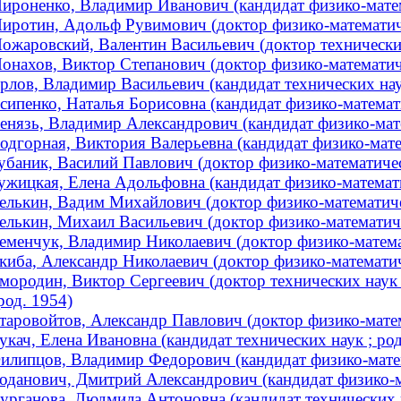
ироненко, Владимир Иванович (кандидат физико-матема
иротин, Адольф Рувимович (доктор физико-математичес
ожаровский, Валентин Васильевич (доктор технических
онахов, Виктор Степанович (доктор физико-математичес
рлов, Владимир Васильевич (кандидат технических наук
сипенко, Наталья Борисовна (кандидат физико-математи
енязь, Владимир Александрович (кандидат физико-матем
одгорная, Виктория Валерьевна (кандидат физико-матем
убаник, Василий Павлович (доктор физико-математичес
ужицкая, Елена Адольфовна (кандидат физико-математич
елькин, Вадим Михайлович (доктор физико-математичес
елькин, Михаил Васильевич (доктор физико-математич
еменчук, Владимир Николаевич (доктор физико-матема
киба, Александр Николаевич (доктор физико-математиче
мородин, Виктор Сергеевич (доктор технических наук 
 род. 1954)
таровойтов, Александр Павлович (доктор физико-матема
укач, Елена Ивановна (кандидат технических наук ; род
илипцов, Владимир Федорович (кандидат физико-матем
оданович, Дмитрий Александрович (кандидат физико-ма
урганова, Людмила Антоновна (кандидат технических 