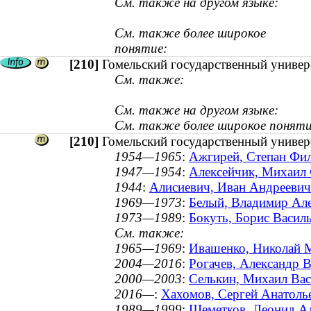
См. также на другом языке:
См. также более широкое
понятие:
[210]
Гомельский государственный универ
См. также:
См. также на другом языке:
См. также более широкое поняти
[210]
Гомельский государственный универ
1954—1965
:
Ажгирей, Степан Фил
1947—1954
:
Алексейчик, Михаил 
1944
:
Алисиевич, Иван Андреевич 
1969—1973
:
Белый, Владимир Але
1973—1989
:
Бокуть, Борис Васил
См. также:
1965—1969
:
Ивашенко, Николай М
2004—2016
:
Рогачев, Александр В
2000—2003
:
Селькин, Михаил Вас
2016—
:
Хахомов, Сергей Анатолье
1989—1999
:
Шеметков, Леонид Ал