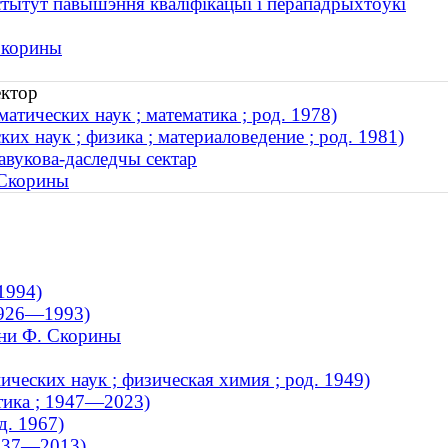
стытут павышэння кваліфікацыі і перападрыхтоўкі
Скорины
ектор
атических наук ; математика ; род. 1978)
х наук ; физика ; материаловедение ; род. 1981)
авукова-даследчы сектар
 Скорины
1994)
 1926—1993)
ени Ф. Скорины
ческих наук ; физическая химия ; род. 1949)
тика ; 1947—2023)
д. 1967)
1937—2013)