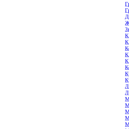
Г
Г
Д
Ж
З
К
К
К
К
К
К
К
К
Л
Л
М
М
М
М
М