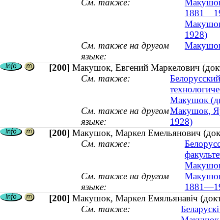
См. также:
Макушок,
1881—1
Макушок,
1928)
См. также на другом
Макушок 
языке:
[200]
Макушок, Евгений Маркелович (докто
См. также:
Белорусский
технологиче
Макушок (ди
См. также на другом
Макушок, Яў
языке:
1928)
[200]
Макушок, Маркел Емельянович (докт
См. также:
Белорусс
факульте
Макушок 
См. также на другом
Макушок,
языке:
1881—1
[200]
Макушок, Маркел Емяльянавіч (докта
См. также:
Беларускі
Макушок (