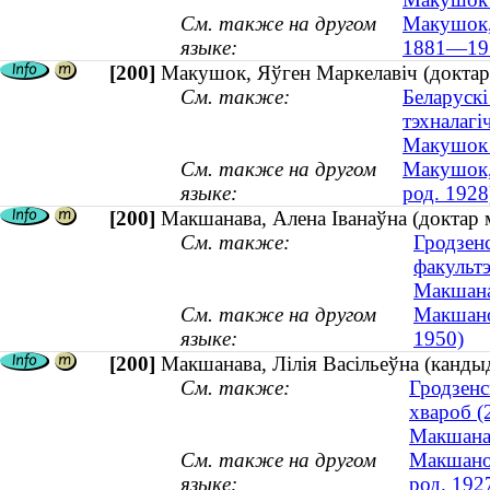
См. также на другом
Макушок,
языке:
1881—19
[200]
Макушок, Яўген Маркелавіч (доктар т
См. также:
Беларускі
тэхналагі
Макушок (
См. также на другом
Макушок, 
языке:
род. 1928
[200]
Макшанава, Алена Іванаўна (доктар м
См. также:
Гродзен
факульт
Макшана
См. также на другом
Макшанов
языке:
1950)
[200]
Макшанава, Лілія Васільеўна (кандыд
См. также:
Гродзенс
хвароб (
Макшанав
См. также на другом
Макшанов
языке:
род. 192