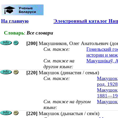
На главную
Словарь
:
Все словари
[200]
Макушников, Олег Анатольевич (док
См. также:
Гомельский го
истории и ме
См. также на
Макушнікаў, А
другом языке:
[220]
Макушок (династия / семья)
См. также:
Макушок, 
род. 1928
Макушок,
1881—19
См. также на другом
Макушок (
языке:
[220]
Макушок (дынастыя / сям'я)