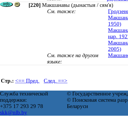
[220]
Макшанавы (дынастыя / сям'я)
См. также:
Гродзен
Макшанав
1950)
Макшанав
нар. 192
Макшанаў
2005)
См. также на другом
Макшано
языке:
Стр.:
<== Пред.
След. ==>
Служба технической
© Государственное учреж
поддержки:
© Поисковая система ра
+375 17 293 29 78
Беларуси
skk@nlb.by