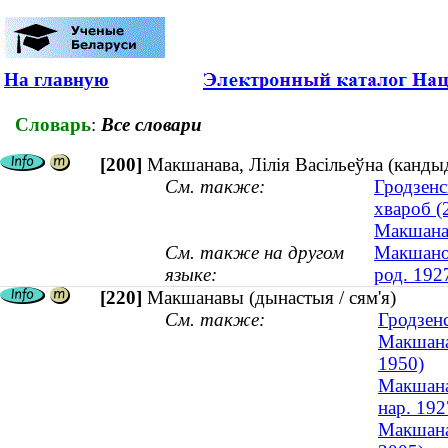
На главную
Словарь
:
Все словари
[200]
Макшанава, Лілія Васільеўна (кандыд
См. также:
Гродзенс
хвароб (
Макшанав
См. также на другом
Макшанов
языке:
род. 192
[220]
Макшанавы (дынастыя / сям'я)
См. также:
Гродзен
Макшанав
1950)
Макшанав
нар. 192
Макшанаў