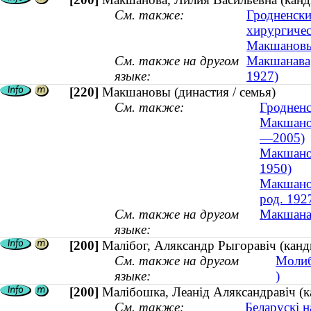
См. также:
Гродненски
хирургичес
Макшановы 
См. также на другом
Макшанава, 
языке:
1927)
[220]
Макшановы (династия / семья)
См. также:
Гродненс
Макшанов
—2005)
Макшанов
1950)
Макшанов
род. 192
См. также на другом
Макшанав
языке:
[200]
Малібог, Аляксандр Рыгоравіч (канд
См. также на другом
Молиб
языке:
)
[200]
Малібошка, Леанід Аляксандравіч (к
См. также:
Беларускі 