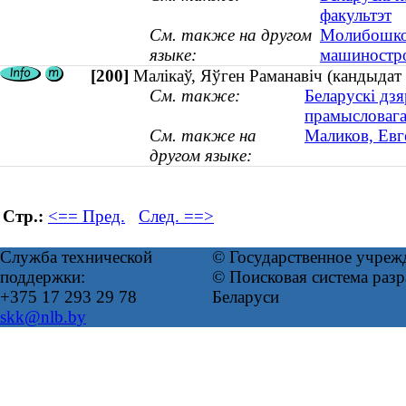
факультэт
См. также на другом
Молибошко,
языке:
машиностро
[200]
Малікаў, Яўген Раманавіч (кандыдат 
См. также:
Беларускі дзя
прамысловага 
См. также на
Маликов, Евг
другом языке:
Стр.:
<== Пред.
След. ==>
Служба технической
© Государственное учреж
поддержки:
© Поисковая система ра
+375 17 293 29 78
Беларуси
skk@nlb.by