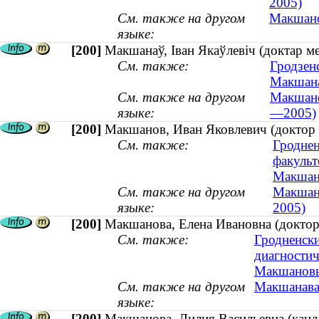
2005)
См. также на другом
Макшано
языке:
[200]
Макшанаў, Іван Якаўлевіч (доктар м
См. также:
Гродзен
Макшана
См. также на другом
Макшано
языке:
—2005)
[200]
Макшанов, Иван Яковлевич (доктор 
См. также:
Гроднен
факульт
Макшано
См. также на другом
Макшана
языке:
2005)
[200]
Макшанова, Елена Ивановна (доктор 
См. также:
Гродненски
диагностич
Макшановы 
См. также на другом
Макшанава,
языке:
[200]
Макшанова, Лилия Васильевна (канди