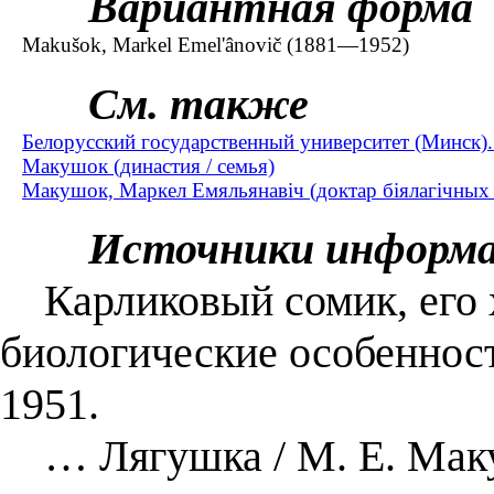
Вариантная форма
Makušok, Markel Emel'ânovič (1881—1952)
См. также
Белорусский государственный университет (Минск).
Макушок (династия / семья)
Макушок, Маркел Емяльянавіч (доктар біялагічных 
Источники информ
Карликовый сомик, его х
биологические особеннос
1951.
… Лягушка / М. Е. Маку