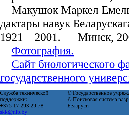
Макушок Маркел Емельян
дактары навук Беларускага
1921—2001. — Минск, 20
Фотография.
Сайт биологического фа
государственного универс
Служба технической
© Государственное учреж
поддержки:
© Поисковая система ра
+375 17 293 29 78
Беларуси
skk@nlb.by