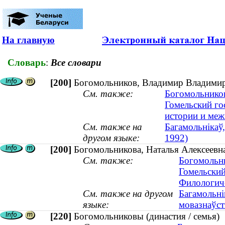
На главную
Словарь
:
Все словари
[200]
Богомольников, Владимир Владимир
См. также:
Богомольников
Гомельский го
истории и ме
См. также на
Багамольнікаў
другом языке:
1992)
[200]
Богомольникова, Наталья Алексеевна
См. также:
Богомольни
Гомельский
Филологиче
См. также на другом
Багамольні
языке:
мовазнаўств
[220]
Богомольниковы (династия / семья)