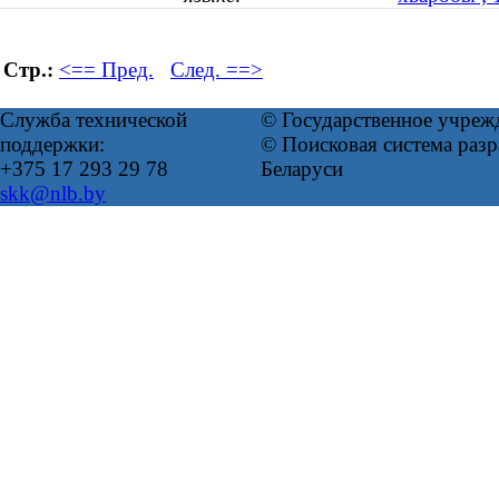
Стр.:
<== Пред.
След. ==>
Служба технической
© Государственное учреж
поддержки:
© Поисковая система ра
+375 17 293 29 78
Беларуси
skk@nlb.by