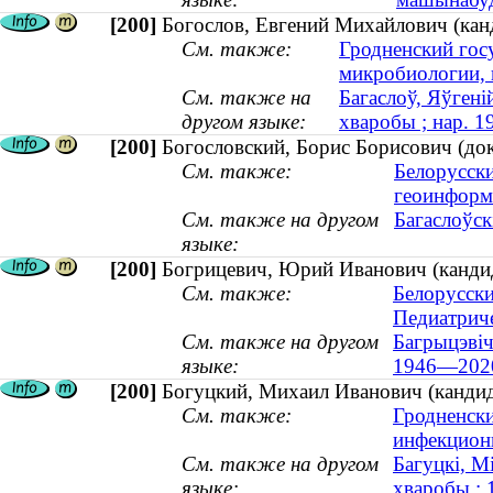
[200]
Богослов, Евгений Михайлович (канд
См. также:
Гродненский гос
микробиологии, 
См. также на
Багаслоў, Яўген
другом языке:
хваробы ; нар. 1
[200]
Богословский, Борис Борисович (до
См. также:
Белорусски
геоинформ
См. также на другом
Багаслоўск
языке:
[200]
Богрицевич, Юрий Иванович (кандид
См. также:
Белорусски
Педиатриче
См. также на другом
Багрыцэвіч
языке:
1946—202
[200]
Богуцкий, Михаил Иванович (кандид
См. также:
Гродненски
инфекцион
См. также на другом
Багуцкі, М
языке:
хваробы ;