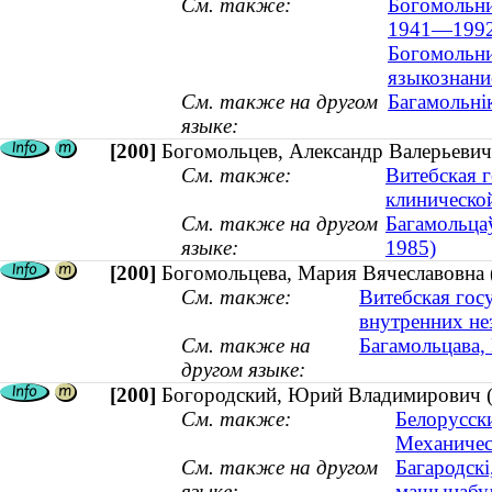
См. также:
Богомольни
1941—1992
Богомольни
языкознание
См. также на другом
Багамольнік
языке:
[200]
Богомольцев, Александр Валерьевич 
См. также:
Витебская 
клиническо
См. также на другом
Багамольцаў
языке:
1985)
[200]
Богомольцева, Мария Вячеславовна (
См. также:
Витебская гос
внутренних не
См. также на
Багамольцава,
другом языке:
[200]
Богородский, Юрий Владимирович (к
См. также:
Белорусски
Механичес
См. также на другом
Багародскі
языке:
машынабуда