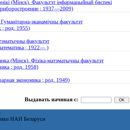
онікі (Мінск). Факультэт інфармацыйнай бяспекі
 приборостроение ; 1937—2009)
. Гуманітарна-эканамічны факультэт
; род. 1955)
атэматычны факультэт
математика ; 1922— )
анка (Мінск). Фізіка-матэматычны факультэт
ика ; род. 1958)
рарная экономика ; род. 1949)
Выдавать начиная с:
6
тики НАН Беларуси