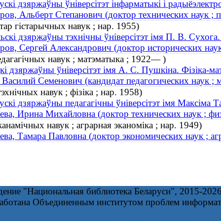
ускі дзяржаўны ўніверсітэт інфарматыкі і радыёэлектр
ров, Альберт Степанович (доктор технических наук ;
тар гістарычных навук ; нар. 1955)
ьскі дзяржаўны тэхнічны ўніверсітэт імя П. В. Сухога
ров, Сергей Александрович (доктор исторических наук 
едагагічных навук ; матэматыка ; 1922— )
кі дзяржаўны ўніверсітэт імя А. С. Пушкіна. Фізіка-м
 Василий Семенович (кандидат педагогических наук ; 
эхнічных навук ; фізіка ; нар. 1958)
ускі дзяржаўны педагагічны ўніверсітэт імя Максіма Т
ева, Ирина Михайловна (доктор технических наук ; физ
анамічных навук ; аграрная эканоміка ; нар. 1949)
ева, Тамара Павловна (доктор экономических наук ; аг
дение "Национальная библиотека Беларуси", 2015-202
работана Объединенным институтом проблем информа