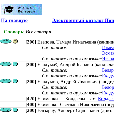
На главную
Словарь
:
Все словари
[200]
Езепова, Тамара Игнатьевна (кандид
См. также:
Гомел
Эсман
См. также на другом языке:
Язэпа
[200]
Екадумаў, Андрэй Іванавіч (кандыдат
См. также:
Белар
См. также на другом языке:
Екаду
[200]
Екадумов, Андрей Иванович (кандида
См. также:
Белор
См. также на другом языке:
Екаду
[420]
Екименки — Колдаевы
см.
Колдаев
[400]
Екименко, Светлана Николаевна (р
[200]
Елізараў, Альберт Сцяпанавіч (докт