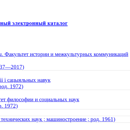
ы. Факультет истории и межкультурных коммуникаций
1937—2017)
іі і сацыяльных навук
род. 1972)
тет философии и социальных наук
р. 1972)
 технических наук ; машиностроение ; род. 1961)