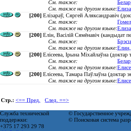
См. также:
Белар
См. также на другом языке:
Елиза
[200]
Елізараў, Сяргей Аляксандравіч (док
См. также:
Гомел
См. также на другом языке:
Елиза
[200]
Елін, Васілій Сямёнавіч (кандыдат п
См. также:
Брэсц
См. также на другом языке:
Елин,
[200]
Елісеева, Ірына Міхайлаўна (доктар т
См. также:
Белар
См. также на другом языке:
Елисе
[200]
Елісеева, Тамара Паўлаўна (доктар эк
См. также на другом языке:
Елисе
Стр.:
<== Пред.
След. ==>
Служба технической
© Государственное учреж
поддержки:
© Поисковая система раз
+375 17 293 29 78