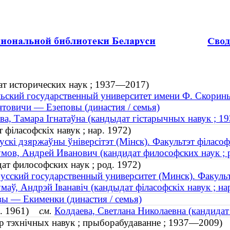
ат исторических наук ; 1937—2017)
ьский государственный университет имени Ф. Скорин
товичи — Езеповы (династия / семья)
ва, Тамара Ігнатаўна (кандыдат гістарычных навук ; 
 філасофскіх навук ; нар. 1972)
ускі дзяржаўны ўніверсітэт (Мінск). Факультэт філасоф
мов, Андрей Иванович (кандидат философских наук ; 
т философских наук ; род. 1972)
усский государственный университет (Минск). Факуль
маў, Андрэй Іванавіч (кандыдат філасофскіх навук ; на
ы — Екименки (династия / семья)
од. 1961)
см.
Колдаева, Светлана Николаевна (кандидат
ар тэхнічных навук ; прыборабудаванне ; 1937—2009)