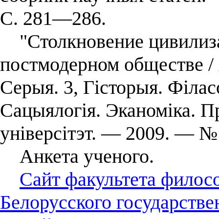
С. 281—286.
"Столкновение цивилиза
постмодерном обществе / 
Серыя. 3, Гісторыя. Філасо
Сацыялогія. Эканоміка. П
універсітэт. — 2009. — №
Анкета ученого.
Сайт факультета филос
Белорусского государстве