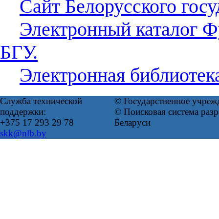
Сайт Белорусского госу
Электронный каталог Ф
БГУ.
Электронная библиотек
Служба технической
© Государственное учреж
поддержки:
© Поисковая система ра
+375 17 293 29 78
Беларуси
skk@nlb.by