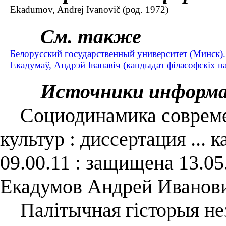
Ekadumov, Andrej Ivanovič (род. 1972)
См. также
Белорусский государственный университет (Минск)
Екадумаў, Андрэй Іванавіч (кандыдат філасофскіх на
Источники информ
Социодинамика современ
культур : диссертация ...
09.00.11 : защищена 13.05
Екадумов Андрей Иванови
Палітычная гісторыя неза