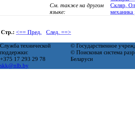
См. также на другом
Скляр, Ол
языке:
механика 
Стр.:
<== Пред.
След. ==>
Служба технической
© Государственное учреж
поддержки:
© Поисковая система ра
+375 17 293 29 78
Беларуси
skk@nlb.by