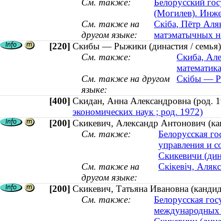
См. также:
Белорусский го
(Могилев). Инже
См. также на
Скіба, Пётр Аляк
другом языке:
матэматычных н
[220]
Скибы — Рыжики (династия / семья)
См. также:
Скиба, Але
математика
См. также на другом
Скібы — Ры
языке:
[400]
Скидан, Анна Александровна (род.
экономических наук ; род. 1972)
[200]
Скикевич, Александр Антонович (ка
См. также:
Белорусская го
управления и 
Скикевичи (дин
См. также на
Скікевіч, Аляк
другом языке:
[200]
Скикевич, Татьяна Ивановна (кандид
См. также:
Белорусская гос
международных 