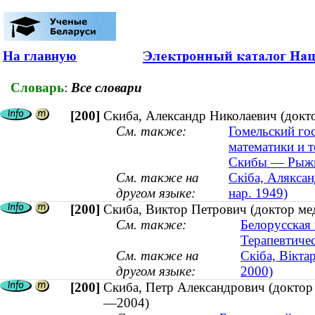
На главную
Словарь
:
Все словари
[200]
Скиба, Александр Николаевич (докто
См. также:
Гомельский го
математики и 
Скибы — Рыжик
См. также на
Скіба, Аляксан
другом языке:
нар. 1949)
[200]
Скиба, Виктор Петрович (доктор ме
См. также:
Белорусская
Терапевтиче
См. также на
Скіба, Вікта
другом языке:
2000)
[200]
Скиба, Петр Александрович (доктор 
—2004)