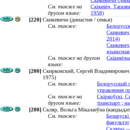
Скикевичи (дина
См. также на
Скікевіч, Таццян
другом языке:
1958)
[220]
Скикевичи (династия / семья)
См. также:
Белорусск
Скикевич
2014)
Скикевич,
языкознан
См. также на другом
Скікевічы
языке:
[200]
Скирковский, Сергей Владимирович (
1975)
См. также:
Белорусский г
управления п
См. также на
Скіркоўскі, С
другом языке:
транспарт ; на
[200]
Скляр, Вольга Мікалаеўна (кандыдат 
См. также:
Беларускі
факультэт
Скляры — 