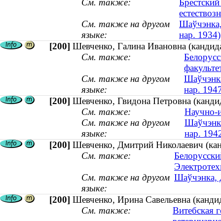
См. также:
Брестский
естествоз
См. также на другом
Шаўчэнка, 
языке:
нар. 1934)
[200]
Шевченко, Галина Ивановна (кандида
См. также:
Белорусс
факульте
См. также на другом
Шаўчэнка
языке:
нар. 194
[200]
Шевченко, Гвидона Петровна (кандид
См. также:
Научно-и
См. также на другом
Шаўчэнка
языке:
нар. 194
[200]
Шевченко, Дмитрий Николаевич (канд
См. также:
Белорусски
Электротех
См. также на другом
Шаўчэнка, 
языке:
[200]
Шевченко, Ирина Савельевна (канди
См. также:
Витебская г