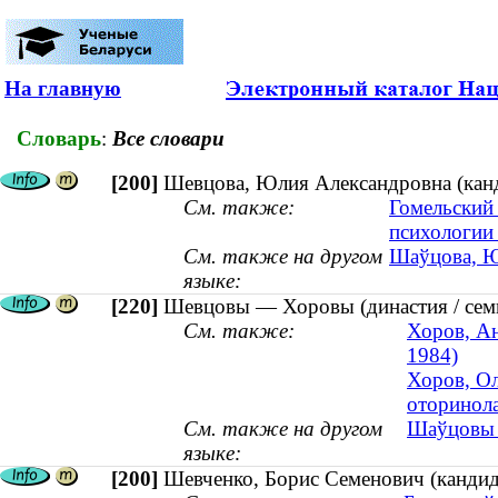
На главную
Словарь
:
Все словари
[200]
Шевцова, Юлия Александровна (канди
См. также:
Гомельский
психологии
См. также на другом
Шаўцова, Юл
языке:
[220]
Шевцовы — Хоровы (династия / сем
См. также:
Хоров, Ан
1984)
Хоров, Ол
оторинола
См. также на другом
Шаўцовы 
языке:
[200]
Шевченко, Борис Семенович (кандида