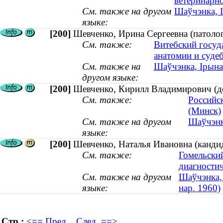
ветеринарн
См. также на другом
Шаўчэнка, 
языке:
[200]
Шевченко, Ирина Сергеевна (патолог
См. также:
Витебский госуд
анатомии и суд
См. также на
Шаўчэнка, Ірына 
другом языке:
[200]
Шевченко, Кирилл Владимирович (до
См. также:
Российс
(Минск)
См. также на другом
Шаўчэнка
языке:
[200]
Шевченко, Наталья Ивановна (кандид
См. также:
Гомельски
диагностич
См. также на другом
Шаўчэнка, 
языке:
нар. 1960)
Стр.:
<== Пред.
След. ==>