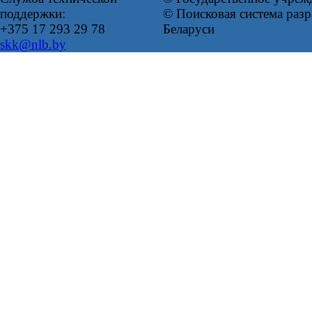
поддержки:
© Поисковая система ра
+375 17 293 29 78
Беларуси
skk@nlb.by