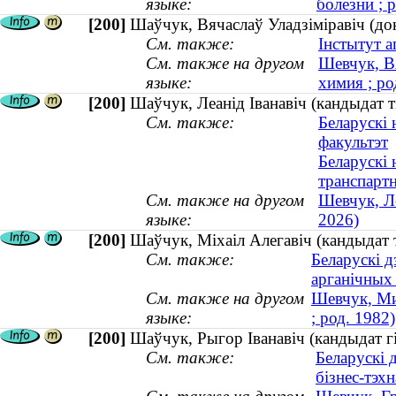
языке:
болезни ; 
[200]
Шаўчук, Вячаслаў Уладзіміравіч (докт
См. также:
Інстытут а
См. также на другом
Шевчук, В
языке:
химия ; ро
[200]
Шаўчук, Леанід Іванавіч (кандыдат 
См. также:
Беларускі
факультэт
Беларускі 
транспарт
См. также на другом
Шевчук, Л
языке:
2026)
[200]
Шаўчук, Міхаіл Алегавіч (кандыдат т
См. также:
Беларускі д
арганічных
См. также на другом
Шевчук, Ми
языке:
; род. 1982)
[200]
Шаўчук, Рыгор Іванавіч (кандыдат 
См. также:
Беларускі 
бізнес-тэхн