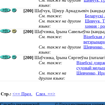
См. также на другом
Шевчук, Гр
языке:
[200]
Шаўчук, Цiмур Аркадзьевiч (кандыдат
См. также:
Беларускі 
См. также на другом
Шевчук, Т
языке:
химия ; ро
[200]
Шаўчэнка, Ірына Савельеўна (канды
См. также:
Віцебская 
ветэрынар
См. также на другом
Шевченко, 
языке:
[200]
Шаўчэнка, Ірына Сяргееўна (паталагі
См. также:
Віцебскі дзярж
судовай меды
См. также на
Шевченко, Ирин
другом языке:
Стр.:
<== Пред.
След. ==>
Служба технической
© Государственное учреж