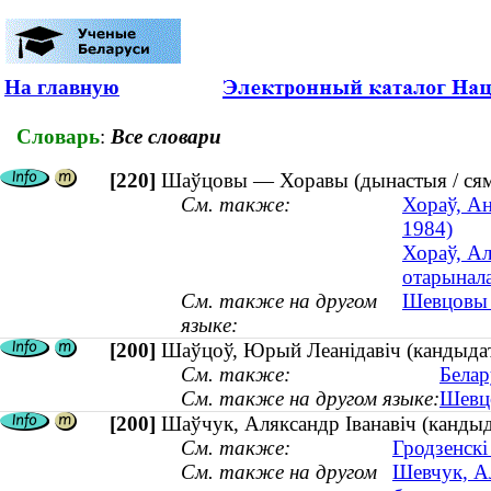
На главную
Словарь
:
Все словари
[220]
Шаўцовы — Хоравы (дынастыя / сям
См. также:
Хораў, Ан
1984)
Хораў, Ал
отарынала
См. также на другом
Шевцовы 
языке:
[200]
Шаўцоў, Юрый Леанідавіч (кандыдат
См. также:
Белар
См. также на другом языке:
Шевцо
[200]
Шаўчук, Аляксандр Іванавіч (кандыд
См. также:
Гродзенскі
См. также на другом
Шевчук, Ал