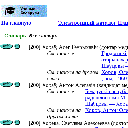
На главную
Словарь
:
Все словари
[200]
Хораў, Алег Генрыхавіч (доктар меды
См. также:
Гродзенскі
отарыналар
Шаўцовы — 
См. также на другом
Хоров, Оле
языке:
; род. 1960
[200]
Хораў, Антон Алегавіч (кандыдат мед
См. также:
Беларускі рэспубл
радыялогіі імя М.
Шаўцовы — Хоравы
См. также на
Хоров, Антон Олег
другом языке:
[200]
Хорева, Светлана Алексеевна (доктор