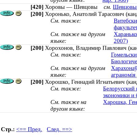
[420]
Хоровы — Шевцовы
см.
Шевцовы 
[200]
Хоронько, Анатолий Тарасович (кан
См. также:
Витебски
факульте
См. также на другом
Харанько
языке:
2007)
[200]
Хорохонов, Владимир Павлович (кан
См. также:
Гомельски
Биологиче
См. также на другом
Харахонаў
языке:
аграномія
[200]
Хорошко, Геннадий Игнатьевич (канд
См. также:
Белорусский 
экономики и 
См. также на
Харошка, Гена
другом языке:
Стр.:
<== Пред.
След. ==>