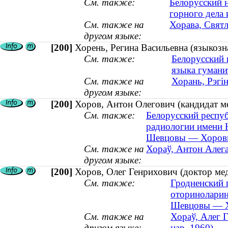
См. также:
Белорусский 
горного дела
См. также на
Хорава, Святл
другом языке:
[200]
Хорень, Регина Васильевна (языкозна
См. также:
Белорусский 
языка гумани
См. также на
Хорань, Рэгiн
другом языке:
[200]
Хоров, Антон Олегович (кандидат ме
См. также:
Белорусский респу
радиологии имени 
Шевцовы — Хоровы 
См. также на
Хораў, Антон Алегав
другом языке:
[200]
Хоров, Олег Генрихович (доктор мед
См. также:
Гродненский 
оториноларин
Шевцовы — Хо
См. также на
Хораў, Алег Г
другом языке:
нар. 1960)