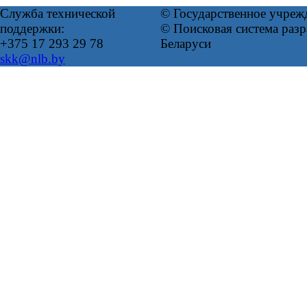
Служба технической
© Государственное учреж
поддержки:
© Поисковая система ра
+375 17 293 29 78
Беларуси
skk@nlb.by