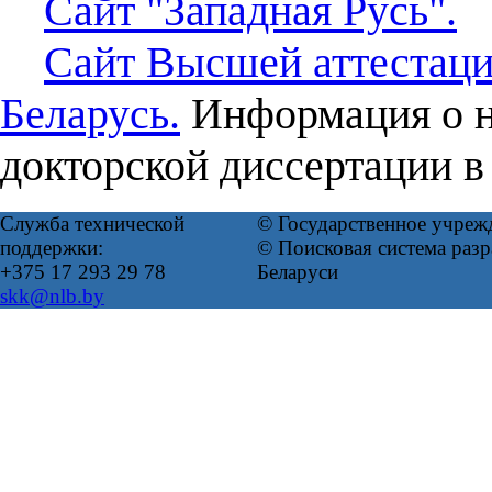
Сайт "Западная Русь".
Сайт Высшей аттестаци
Беларусь.
Информация о н
докторской диссертации в
Служба технической
© Государственное учреж
поддержки:
© Поисковая система ра
+375 17 293 29 78
Беларуси
skk@nlb.by