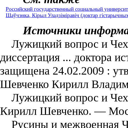
Российский государственный социальный университ
Шаўчэнка, Кірыл Уладзіміравіч (доктар гістарычных 
Источники информ
Лужицкий вопрос и Чехос
диссертация ... доктора ис
защищена 24.02.2009 : утв
Шевченко Кирилл Владим
Лужицкий вопрос и Чехо
Кирилл Шевченко. — Моск
Русины и межвоенная Чех