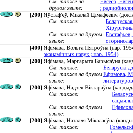
См. также на
Евсеев, Евге
другом языке:
; радиобиолог
[200]
Яўстаф'еў, Мікалай Цімафеевіч (док
См. также:
Беларуская
Хірургічны
См. также на другом
Евстафьев,
языке:
оторинолар
[400]
Яфімава, Вольга Пятроўна (нар. 1
эканамічных навук ; нар. 1954)
[200]
Яфімава, Маргарыта Барысаўна (канд
См. также:
Беларускі д
См. также на другом
Ефимова, Ма
языке:
литературо
[200]
Яфімава, Надзея Віктараўна (кандыда
См. также:
Беларуск
сацыяль
См. также на другом
Ефимова,
языке:
[200]
Яфімава, Наталля Мікалаеўна (кандыд
См. также:
Гомельск