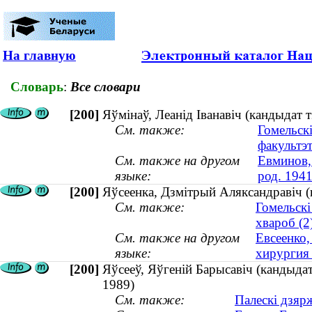
На главную
Словарь
:
Все словари
[200]
Яўмінаў, Леанід Іванавіч (кандыдат т
См. также:
Гомельск
факультэ
См. также на другом
Евминов,
языке:
род. 1941
[200]
Яўсеенка, Дзмітрый Аляксандравіч (к
См. также:
Гомельскі
хвароб (2
См. также на другом
Евсеенко,
языке:
хирургия 
[200]
Яўсееў, Яўгеній Барысавіч (кандыдат 
1989)
См. также:
Палескі дзяр