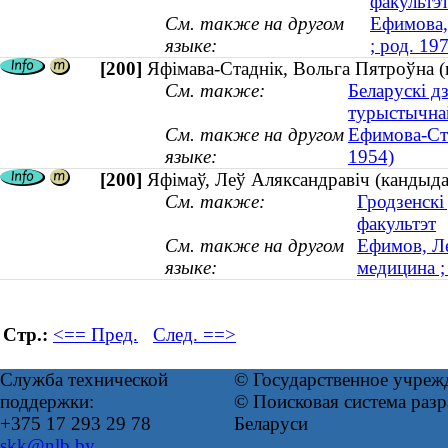
факультэ
См. также на другом
Ефимова,
языке:
; род. 19
[200]
Яфімава-Стаднік, Вольга Пятроўна (
См. также:
Беларускі д
турыстычна
См. также на другом
Ефимова-Ста
языке:
1954)
[200]
Яфімаў, Леў Аляксандравіч (кандыда
См. также:
Гродзенскі
факультэт
См. также на другом
Ефимов, Ле
языке:
медицина 
Стр.:
<== Пред.
След. ==>
Служба технической
© Государственное учреж
поддержки:
© Поисковая система ра
+375 17 293 29 78
Беларуси
skk@nlb.by