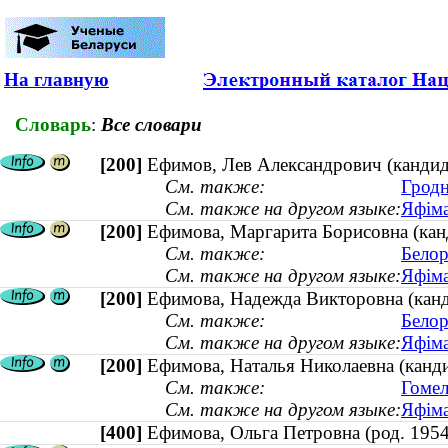
На главную
Словарь
:
Все словари
[200]
Ефимов, Лев Александрович (кандид
См. также:
Гродн
См. также на другом языке:
Яфіма
[200]
Ефимова, Маргарита Борисовна (кан
См. также:
Белор
См. также на другом языке:
Яфіма
[200]
Ефимова, Надежда Викторовна (канд
См. также:
Белор
См. также на другом языке:
Яфіма
[200]
Ефимова, Наталья Николаевна (канди
См. также:
Гомел
См. также на другом языке:
Яфіма
[400]
Ефимова, Ольга Петровна (род. 19