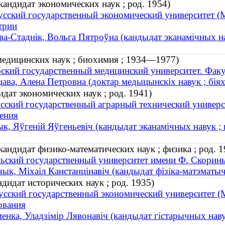
андидат экономических наук ; род. 1954)
усский государственный экономический университет (М
трии
а-Стаднік, Вольга Пятроўна (кандыдат эканамічных на
медицинских наук ; биохимия ; 1934—1977)
ский государственный медицинский университет. Факу
ава, Алена Петровна (доктар медыцынскіх навук ; бія
дат экономических наук ; род. 1941)
сский государственный аграрный технический универс
ения
к, Яўгеній Яўгеньевіч (кандыдат эканамічных навук ; 
ндидат физико-математических наук ; физика ; род. 1
ьский государственный университет имени Ф. Скорин
ык, Міхаіл Канстанцінавіч (кандыдат фізіка-матэматычн
идат исторических наук ; род. 1935)
усский государственный экономический университет (
ования
енка, Уладзімір Лявонавіч (кандыдат гістарычных навук