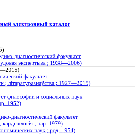
6)
дико-диагностический факультет
судовая экспертыза ; 1938—2006)
27—2015)
гический факультет
к ; літаратуразнаўства ; 1927—2015)
тет философии и социальных наук
ар. 1952)
ико-диагностический факультет
 кардыялогія ; нар. 1979)
ономических наук ; род. 1954)