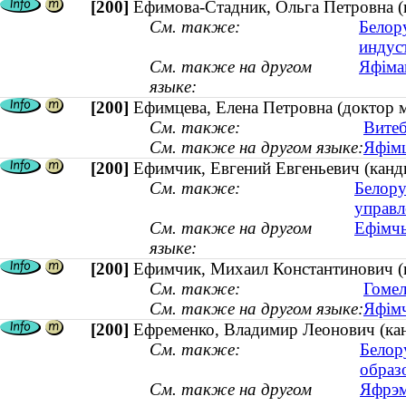
[200]
Ефимова-Стадник, Ольга Петровна (к
См. также:
Белор
индус
См. также на другом
Яфімав
языке:
[200]
Ефимцева, Елена Петровна (доктор 
См. также:
Витеб
См. также на другом языке:
Яфімц
[200]
Ефимчик, Евгений Евгеньевич (канди
См. также:
Белору
управл
См. также на другом
Ефімчы
языке:
[200]
Ефимчик, Михаил Константинович (ка
См. также:
Гомел
См. также на другом языке:
Яфімч
[200]
Ефременко, Владимир Леонович (канд
См. также:
Белор
образ
См. также на другом
Яфрэм