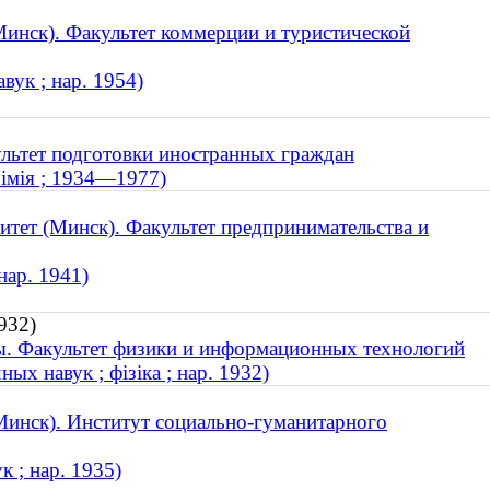
инск). Факультет коммерции и туристической
вук ; нар. 1954)
льтет подготовки иностранных граждан
хімія ; 1934—1977)
итет (Минск). Факультет предпринимательства и
нар. 1941)
932)
ы. Факультет физики и информационных технологий
ых навук ; фізіка ; нар. 1932)
Минск). Институт социально-гуманитарного
 ; нар. 1935)