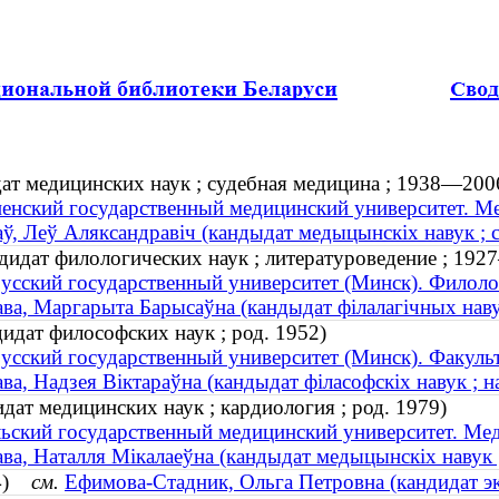
ат медицинских наук ; судебная медицина ; 1938—200
енский государственный медицинский университет. Ме
ў, Леў Аляксандравіч (кандыдат медыцынскіх навук ; 
дидат филологических наук ; литературоведение ; 19
усский государственный университет (Минск). Филоло
ва, Маргарыта Барысаўна (кандыдат філалагічных наву
идат философских наук ; род. 1952)
усский государственный университет (Минск). Факуль
ва, Надзея Віктараўна (кандыдат філасофскіх навук ; н
дат медицинских наук ; кардиология ; род. 1979)
ьский государственный медицинский университет. Мед
ва, Наталля Мікалаеўна (кандыдат медыцынскіх навук ;
54)
см.
Ефимова-Стадник, Ольга Петровна (кандидат эк