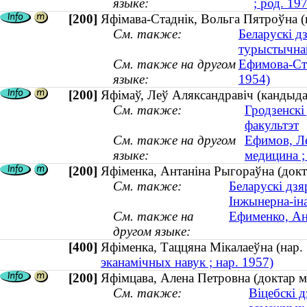
языке:
; род. 19
[200]
Яфімава-Стаднік, Вольга Пятроўна (
См. также:
Беларускі д
турыстычна
См. также на другом
Ефимова-Ста
языке:
1954)
[200]
Яфімаў, Леў Аляксандравіч (кандыда
См. также:
Гродзенскі
факультэт
См. также на другом
Ефимов, Ле
языке:
медицина 
[200]
Яфіменка, Антаніна Рыгораўна (докта
См. также:
Беларускі дзя
Інжынерна-ін
См. также на
Ефименко, Ан
другом языке:
[400]
Яфіменка, Таццяна Мікалаеўна (на
эканамічных навук ; нар. 1957)
[200]
Яфімцава, Алена Петровна (доктар м
См. также:
Віцебскі 