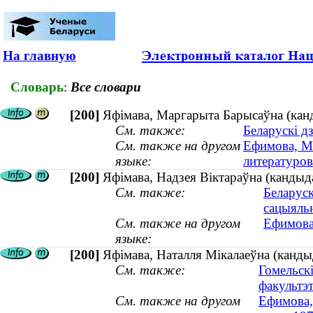
На главную
Словарь
:
Все словари
[200]
Яфімава, Маргарыта Барысаўна (канд
См. также:
Беларускі д
См. также на другом
Ефимова, Ма
языке:
литературо
[200]
Яфімава, Надзея Віктараўна (кандыда
См. также:
Беларуск
сацыяль
См. также на другом
Ефимова,
языке:
[200]
Яфімава, Наталля Мікалаеўна (кандыд
См. также:
Гомельск
факультэ
См. также на другом
Ефимова,