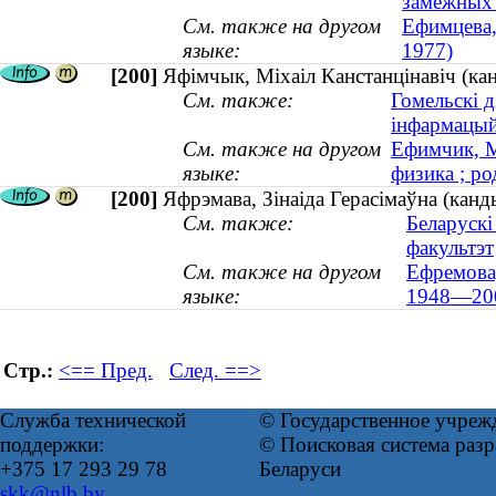
замежных 
См. также на другом
Ефимцева,
языке:
1977)
[200]
Яфімчык, Міхаіл Канстанцінавіч (кан
См. также:
Гомельскі д
інфармацый
См. также на другом
Ефимчик, М
языке:
физика ; ро
[200]
Яфрэмава, Зінаіда Герасімаўна (канд
См. также:
Беларускі
факультэт
См. также на другом
Ефремова,
языке:
1948—20
Стр.:
<== Пред.
След. ==>
Служба технической
© Государственное учреж
поддержки:
© Поисковая система ра
+375 17 293 29 78
Беларуси
skk@nlb.by