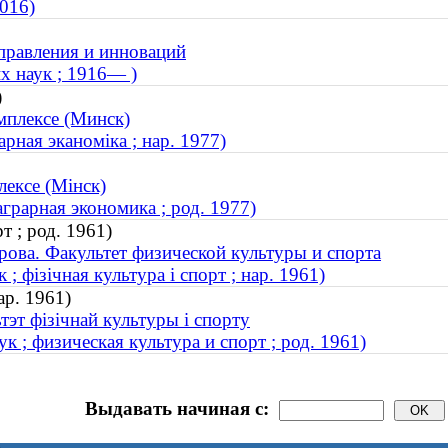
2016)
управления и инноваций
х наук ; 1916— )
)
мплексе (Минск)
рная эканоміка ; нар. 1977)
ексе (Мінск)
грарная экономика ; род. 1977)
т ; род. 1961)
ова. Факультет физической культуры и спорта
 фізічная культура і спорт ; нар. 1961)
ар. 1961)
тэт фізічнай культуры і спорту
 ; физическая культура и спорт ; род. 1961)
Выдавать начиная с: