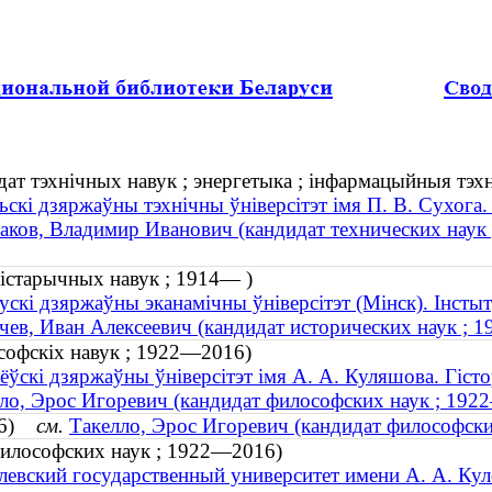
дат тэхнічных навук ; энергетыка ; інфармацыйныя тэхна
ьскі дзяржаўны тэхнічны ўніверсітэт імя П. В. Сухога
аков, Владимир Иванович (кандидат технических наук 
гістарычных навук ; 1914— )
ускі дзяржаўны эканамічны ўніверсітэт (Мінск). Інсты
чев, Иван Алексеевич (кандидат исторических наук ; 
асофскіх навук ; 1922—2016)
ёўскі дзяржаўны ўніверсітэт імя А. А. Куляшова. Гіст
ло, Эрос Игоревич (кандидат философских наук ; 192
016)
см.
Такелло, Эрос Игоревич (кандидат философск
философских наук ; 1922—2016)
евский государственный университет имени А. А. Кул