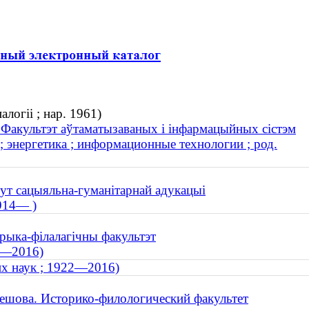
логіі ; нар. 1961)
. Факультэт аўтаматызаваных і інфармацыйных сістэм
; энергетика ; информационные технологии ; род.
тут сацыяльна-гуманітарнай адукацыі
1914— )
орыка-філалагічны факультэт
2—2016)
их наук ; 1922—2016)
ешова. Историко-филологический факультет