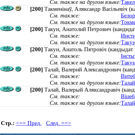
См. также на другом языке:
Такел
[200]
Такменінаў, Аляксандр Васільевіч (
См. также:
Белор
См. также на другом языке:
Токме
[200]
Такун, Анатолий Петрович (кандидат
См. также:
Инсти
См. также на другом языке:
Такун
[200]
Такун, Анатоль Пятровіч (кандыдат э
См. также:
Інсты
См. также на другом языке:
Такун
[200]
Талай, Валерий Александрович (канди
См. также:
Витеб
См. также на другом языке:
Талай
[200]
Талай, Валерый Аляксандравіч (канды
См. также:
Віцеб
См. также на другом языке:
Талай
Стр.:
<== Пред.
След. ==>