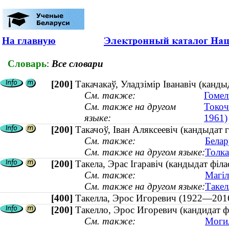
На главную
Словарь
:
Все словари
[200]
Такачакаў, Уладзімір Іванавіч (канды
См. также:
Гомел
См. также на другом
Токоч
языке:
1961)
[200]
Такачоў, Іван Аляксеевіч (кандыдат 
См. также:
Белар
См. также на другом языке:
Толка
[200]
Такела, Эрас Ігаравіч (кандыдат філ
См. также:
Магіл
См. также на другом языке:
Такел
[400]
Такелла, Эрос Игоревич (1922—2
[200]
Такелло, Эрос Игоревич (кандидат 
См. также:
Могил