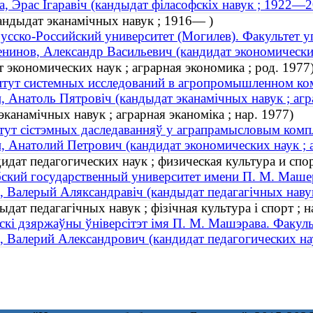
а, Эрас Ігаравіч (кандыдат філасофскіх навук ; 1922—
кандыдат эканамічных навук ; 1916— )
усско-Российский университет (Могилев). Факультет 
нинов, Александр Васильевич (кандидат экономически
 экономических наук ; аграрная экономика ; род. 1977
тут системных исследований в агропромышленном ко
, Анатоль Пятровіч (кандыдат эканамічных навук ; агра
канамічных навук ; аграрная эканоміка ; нар. 1977)
тут сістэмных даследаванняў у аграпрамысловым компл
, Анатолий Петрович (кандидат экономических наук ; а
дат педагогических наук ; физическая культура и спор
ский государственный университет имени П. М. Машер
, Валерый Аляксандравіч (кандыдат педагагічных навук ;
дат педагагічных навук ; фізічная культура і спорт ; н
скі дзяржаўны ўніверсітэт імя П. М. Машэрава. Факуль
, Валерий Александрович (кандидат педагогических наук