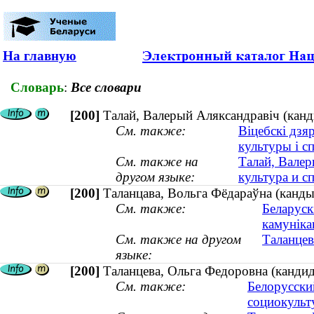
На главную
Словарь
:
Все словари
[200]
Талай, Валерый Аляксандравіч (канды
См. также:
Віцебскі дзя
культуры і с
См. также на
Талай, Валер
другом языке:
культура и сп
[200]
Таланцава, Вольга Фёдараўна (кандыд
См. также:
Беларуск
камунік
См. также на другом
Таланцев
языке:
[200]
Таланцева, Ольга Федоровна (кандид
См. также:
Белорусски
социокуль