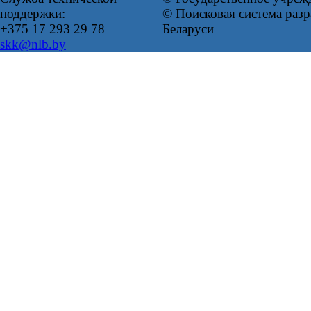
поддержки:
© Поисковая система ра
+375 17 293 29 78
Беларуси
skk@nlb.by