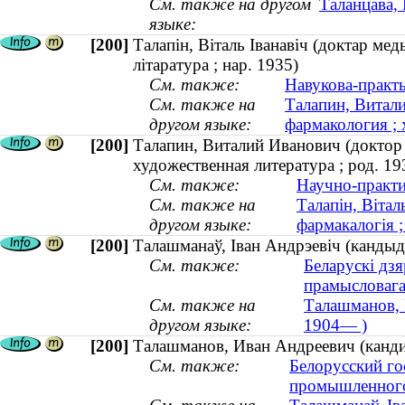
См. также на другом
Таланцава, 
языке:
[200]
Талапін, Віталь Іванавіч (доктар мед
літаратура ; нар. 1935)
См. также:
Навукова-практы
См. также на
Талапин, Витали
другом языке:
фармакология ; 
[200]
Талапин, Виталий Иванович (доктор 
художественная литература ; род. 19
См. также:
Научно-практи
См. также на
Талапін, Вітал
другом языке:
фармакалогія ;
[200]
Талашманаў, Іван Андрэевіч (кандыда
См. также:
Беларускі дзя
прамысловага 
См. также на
Талашманов, 
другом языке:
1904— )
[200]
Талашманов, Иван Андреевич (кандид
См. также:
Белорусский го
промышленного 