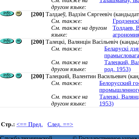
См. также на
Талашманаў, Ів
другом языке:
[200]
Талдаеў, Вадзім Сяргеевіч (кандыдат
См. также:
Гродзенск
См. также на другом
Толдаев, 
языке:
агрономия 
[200]
Талецкі, Валянцін Васільевіч (кандыд
См. также:
Беларускі дзя
прамысловага 
См. также на
Талецкий, Вал
другом языке:
род. 1953)
[200]
Талецкий, Валентин Васильевич (канд
См. также:
Белорусский го
промышленного 
См. также на
Талецкі, Валянц
другом языке:
1953)
Стр.:
<== Пред.
След. ==>
Служба технической
© Государственное учреж