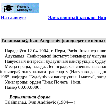
На главную
Талашманаў, Іван Андрэевіч (кандыдат тэхнічных 
Нарадзіўся 12.04.1904, г. Перм, Расія. Інжынер шлях
Адукацыя: Ленінградскі інстытут інжынераў чыгунач
Навуковыя інтарэсы: будаўнічыя канструкцыі; будаўн
Месца працы, пасада: Ленінградская спецыялізаваная к
інжынераў чыгуначнага транспарту (Навукова-даследчы
1965, кафедра "Будаўнічыя канструкцыі і масты", заг
Узнагароды: ордэн "Знак Почета" і інш.
Памёр 00.00.0000.
Варыянтная форма
Talašmanaŭ, Ivan Andrèevič (1904— )