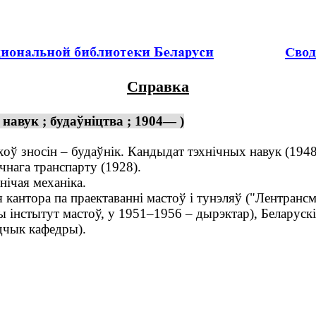
Справка
навук ; будаўніцтва ; 1904— )
оў зносін – будаўнік. Кандыдат тэхнічных навук (1948
нага транспарту (1928).
ічая механіка.
антора па праектаванні мастоў і тунэляў ("Лентрансмо
 інстытут мастоў, у 1951–1956 – дырэктар), Беларуск
адчык кафедры).