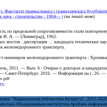
). Факультэт прамысловага і грамадзянскага будаўніцт
 наук ; строительство ; 1904— )
(на іншай мове)
ть по предельной сопротивляемости стали повторному
в И. А. — [Ленинград], 1962.
мостов : диссертация … кандидата технических наук 
в железнодорожного транспорта.
инженеров железнодорожного транспорта : Хроника. С
ль, 2011. — Вып. 6 : Очерки о докторах и кандидата
 Санкт-Петербург, 2016. — Информация на с. 26. — 
v.pdf
ту.
дение "Национальная библиотека Беларуси", 2015-202
работана Объединенным институтом проблем информа