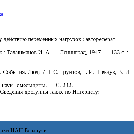
ва
 действию переменных нагрузок : автореферат
/ Талашманов И. А. — Ленинград, 1947. — 133 с. :
обытия. Люди / П. С. Грунтов, Г. И. Шевчук, В. И.
х наук Гомельщины. — С. 232.
Сведения доступны также по Интернету:
6
тики НАН Беларуси