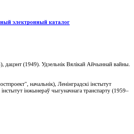
), дацэнт (1949). Удзельнік Вялікай Айчыннай вайны.
стпроект", начальнік), Ленінградскі інстытут
і інстытут інжынераў чыгуначнага транспарту (1959–