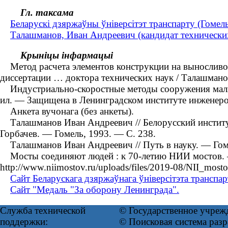
Гл. таксама
Беларускі дзяржаўны ўніверсітэт транспарту (Гомель
Талашманов, Иван Андреевич (кандидат технических
Крыніцы інфармацыі
Метод расчета элементов конструкции на выносливос
диссертации … доктора технических наук / Талашмано
Индустриально-скоростные методы сооружения малых 
ил. — Защищена в Ленинградском институте инженеро
Анкета вучонага (без анкеты).
Талашманов Иван Андреевич // Белорусский институт 
Горбачев. ― Гомель, 1993. — С. 238.
Талашманов Иван Андреевич // Путь в науку. — Гоме
Мосты соединяют людей : к 70-летию НИИ мостов. —
http://www.niimostov.ru/uploads/files/2019-08/NII_mosto
Сайт Беларускага дзяржаўнага ўніверсітэта транспар
Сайт "Медаль "За оборону Ленинграда".
Служба технической
© Государственное учреж
поддержки:
© Поисковая система раз