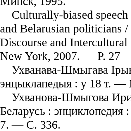
Минск, 1995.
Culturally-biased speech b
and Belarusian politicians
Discourse and Intercultural
New York, 2007. — P. 27—
Ухванава-Шмыгава Ірына
энцыклапедыя : у 18 т. — 
Ухванова-Шмыгова Ирина
Беларусь : энциклопедия : 
7. — С. 336.