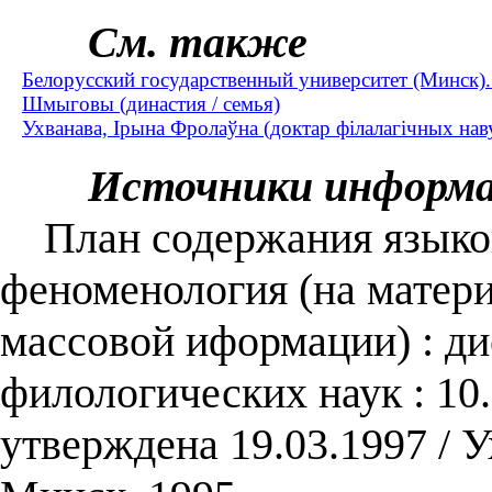
См. также
Белорусский государственный университет (Минск)
Шмыговы (династия / семья)
Ухванава, Ірына Фролаўна (доктар філалагічных наву
Источники информ
План содержания языково
феноменология (на матери
массовой иформации) : дис
филологических наук : 10.
утверждена 19.03.1997 /