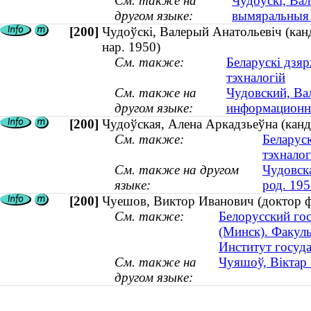
См. также на
Чудоўскі, Вал
другом языке:
вымяральныя с
[200]
Чудоўскі, Валерый Анатольевіч (кан
нар. 1950)
См. также:
Беларускі дзяр
тэхналогій
См. также на
Чудовский, Ва
другом языке:
информационно
[200]
Чудоўская, Алена Аркадзьеўна (канд
См. также:
Беларус
тэхналог
См. также на другом
Чудовска
языке:
род. 195
[200]
Чуешов, Виктор Иванович (доктор ф
См. также:
Белорусский го
(Минск). Факуль
Институт госуд
См. также на
Чуяшоў, Віктар І
другом языке: