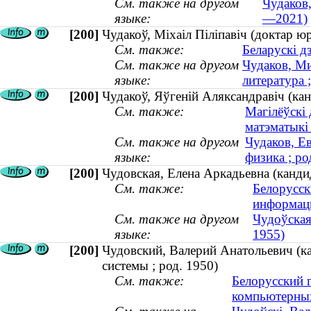
См. также на другом
Чудаков
языке:
—2021)
[200]
Чудакоў, Мiхаiл Пiлiпавiч (доктар ю
См. также:
Беларускі д
См. также на другом
Чудаков, М
языке:
литература ;
[200]
Чудакоў, Яўгеній Аляксандравіч (кан
См. также:
Магілёўскі 
матэматыкі
См. также на другом
Чудаков, Е
языке:
физика ; ро
[200]
Чудовская, Елена Аркадьевна (канди
См. также:
Белорусск
информац
См. также на другом
Чудоўская
языке:
1955)
[200]
Чудовский, Валерий Анатольевич (к
системы ; род. 1950)
См. также:
Белорусский 
компьютерны