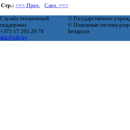
Стр.:
<== Пред.
След. ==>
Служба технической
© Государственное учреж
поддержки:
© Поисковая система ра
+375 17 293 29 78
Беларуси
skk@nlb.by