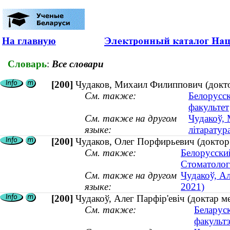
На главную
Словарь
:
Все словари
[200]
Чудаков, Михаил Филиппович (доктор
См. также:
Белорусс
факультет
См. также на другом
Чудакоў, 
языке:
літаратура
[200]
Чудаков, Олег Порфирьевич (доктор
См. также:
Белорусски
Стоматолог
См. также на другом
Чудакоў, Ал
языке:
2021)
[200]
Чудакоў, Алег Парфір'евіч (доктар м
См. также:
Беларуск
факульт