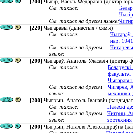
[200]
Чыгір, Васіль Фёдаравіч (доктар ю
См. также:
Белар
Чыгір
См. также на другом языке:
Чигир
[220]
Чыгаравы (дынастыя / сям'я)
См. также:
Чыгараў, 
нар. 1941
См. также на другом
Чигаревы 
языке:
[200]
Чыгараў, Анатоль Уласавіч (доктар ф
См. также:
Беларускі
факультэт
Чыгаравы 
См. также на другом
Чигарев, 
языке:
механика ;
[200]
Чыгрын, Анатоль Іванавіч (кандыдат 
См. также:
Палескі дз
См. также на другом
Чигрин, А
языке:
зоотехния 
[200]
Чыгрын, Наталля Александраўна (канд