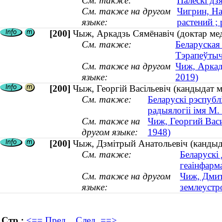
См. также:
Палескі дз
См. также на другом
Чигрин, На
языке:
растений ; 
[200]
Чыж, Аркадзь Сямёнавіч (доктар ме
См. также:
Беларуская
Тэрапеўтыч
См. также на другом
Чиж, Аркад
языке:
2019)
[200]
Чыж, Георгій Васільевіч (кандыдат 
См. также:
Беларускі рэспубл
радыялогіі імя М.
См. также на
Чиж, Георгий Васи
другом языке:
1948)
[200]
Чыж, Дзмітрый Анатольевіч (кандыда
См. также:
Беларускі 
геаінфарм
См. также на другом
Чиж, Дмит
языке:
землеустро
Стр.:
<== Пред.
След. ==>