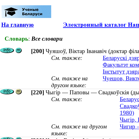
На главную
Словарь
:
Все словари
[200]
Чуяшоў, Віктар Іванавіч (доктар філа
См. также:
Беларускі дзя
Факультэт ком
Інстытут дзяр
См. также на
Чуешов, Викто
другом языке:
[220]
Чыгір — Паповы — Свадкоўскія (дын
См. также:
Беларус
Свадко
1980)
Чыгір,
См. также на другом
Чигир 
языке: