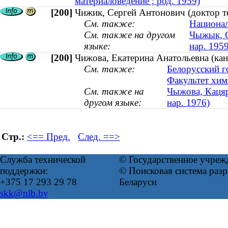
материаловедение ; род. 1959)
[200]
Чижик, Сергей Антонович (доктор те
См. также:
Национал
См. также на другом
Чыжык, С
языке:
нар. 1959
[200]
Чижова, Екатерина Анатольевна (кан
См. также:
Белорусский г
Факультет хим
См. также на
Чыжова, Кацяр
другом языке:
нар. 1976)
Стр.:
<== Пред.
След. ==>
Служба технической
© Государственное учреж
поддержки:
© Поисковая система ра
+375 17 293 29 78
Беларуси
skk@nlb.by