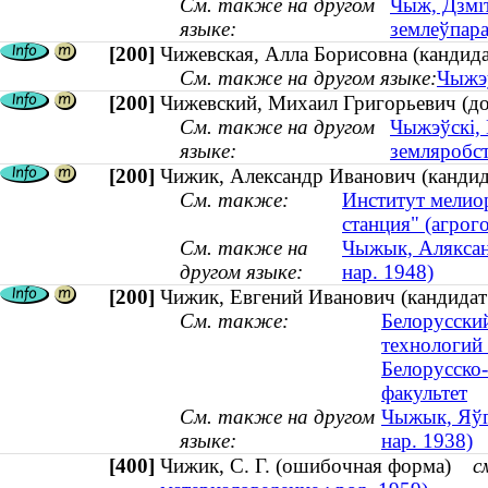
См. также на другом
Чыж, Дзміт
языке:
землеўпара
[200]
Чижевская, Алла Борисовна (кандида
См. также на другом языке:
Чыжэў
[200]
Чижевский, Михаил Григорьевич (до
См. также на другом
Чыжэўскі, 
языке:
земляробс
[200]
Чижик, Александр Иванович (кандида
См. также:
Институт мелио
станция" (агрог
См. также на
Чыжык, Аляксанд
другом языке:
нар. 1948)
[200]
Чижик, Евгений Иванович (кандидат 
См. также:
Белорусски
технологий 
Белорусско
факультет
См. также на другом
Чыжык, Яўге
языке:
нар. 1938)
[400]
Чижик, С. Г. (ошибочная форма)
с