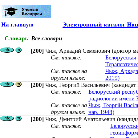
На главную
Словарь
:
Все словари
[200]
Чиж, Аркадий Семенович (доктор ме
См. также:
Белорусская
Терапевтиче
См. также на
Чыж, Аркадз
другом языке:
2019)
[200]
Чиж, Георгий Васильевич (кандидат м
См. также:
Белорусский респу
радиологии имени 
См. также на
Чыж, Георгій Васіл
другом языке:
нар. 1948)
[200]
Чиж, Дмитрий Анатольевич (кандидат
См. также:
Белорусски
геоинформ