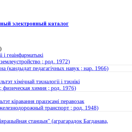
)
і і геаінфарматыкі
землеустройство ; род. 1972)
а (кандыдат педагагічных навук ; нар. 1966)
тэт хімічнай тэхналогіі і тэхнікі
 физическая химия ; род. 1976)
ьтэт кіравання працэсамі перавозак
железнодорожный транспорт ; род. 1948)
ліярацыйная станцыя" (аграгарадок Багданава,