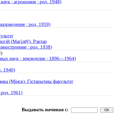
аук ; агрономия ; род. 1948)
аловедение ; род. 1959)
культэт
огій (Магілёў). Рэктар
иностроение ; род. 1938)
4)
ных наук ; земледелие ; 1896—1964)
. 1940)
анка (Мінск). Гістарычны факультэт
 род. 1961)
Выдавать начиная с: