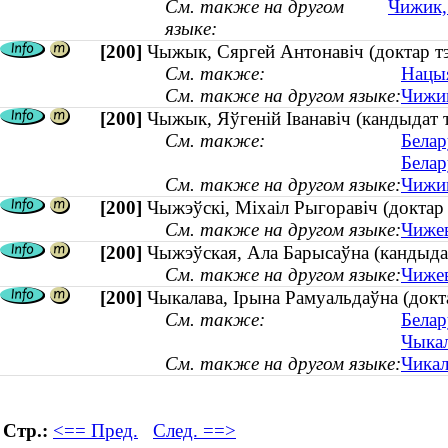
См. также на другом
Чижик,
языке:
[200]
Чыжык, Сяргей Антонавіч (доктар тэ
См. также:
Нацыя
См. также на другом языке:
Чижик
[200]
Чыжык, Яўгеній Іванавіч (кандыдат 
См. также:
Белар
Белар
См. также на другом языке:
Чижик
[200]
Чыжэўскі, Міхаіл Рыгоравіч (доктар
См. также на другом языке:
Чижев
[200]
Чыжэўская, Ала Барысаўна (кандыдат
См. также на другом языке:
Чижев
[200]
Чыкалава, Ірына Рамуальдаўна (докта
См. также:
Белар
Чыкал
См. также на другом языке:
Чикал
Стр.:
<== Пред.
След. ==>