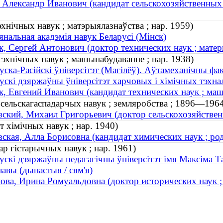
 Александр Иванович (кандидат сельскохозяйственных н
хнічных навук ; матэрыялазнаўства ; нар. 1959)
нальная акадэмія навук Беларусі (Мінск)
, Сергей Антонович (доктор технических наук ; матери
тэхнічных навук ; машынабудаванне ; нар. 1938)
уска-Расійскі ўніверсітэт (Магілёў). Аўтамеханічны фа
ускі дзяржаўны ўніверсітэт харчовых і хімічных тэхнал
, Евгений Иванович (кандидат технических наук ; маш
 сельскагаспадарчых навук ; земляробства ; 1896—196
ский, Михаил Григорьевич (доктор сельскохозяйствен
 хімічных навук ; нар. 1940)
ская, Алла Борисовна (кандидат химических наук ; род
р гістарычных навук ; нар. 1961)
ускі дзяржаўны педагагічны ўніверсітэт імя Максіма Т
авы (дынастыя / сям'я)
ова, Ирина Ромуальдовна (доктор исторических наук ;