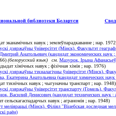
т эканамічных навук ; землеўпарадкаванне ; нар. 1972
ускі дзяржаўны ўніверсітэт (Мінск). Факультэт геаграфі
Дмитрий Анатольевич (кандидат экономических наук ; 
966)
(белорусский язык)
см.
Мазурок, Ірына Афанасьеўн
дат хімічных навук ; фізічная хімія ; нар. 1976)
ускі дзяржаўны тэхналагічны ўніверсітэт (Мінск). Факуль
а, Екатерина Анатольевна (кандидат химических наук ;
ат тэхнічных навук ; чыгуначны транспарт ; нар. 1948)
ускі дзяржаўны ўніверсітэт транспарту (Гомель). Факул
ок, Василий Денисович (кандидат технических наук ; 
 сельскагаспадарчых навук ; аграномія ; нар. 1948)
т меліярацыі (Мінск). Філіял "Віцебская доследная ме
кі раён)