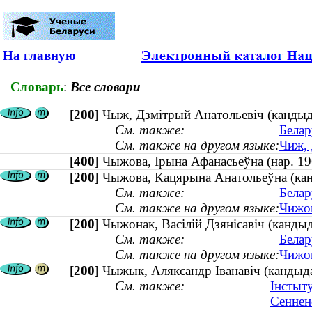
На главную
Словарь
:
Все словари
[200]
Чыж, Дзмітрый Анатольевіч (кандыда
См. также:
Белар
См. также на другом языке:
Чиж, 
[400]
Чыжова, Ірына Афанасьеўна (нар. 1
[200]
Чыжова, Кацярына Анатольеўна (канды
См. также:
Белар
См. также на другом языке:
Чижов
[200]
Чыжонак, Васілій Дзянісавіч (кандыд
См. также:
Белар
См. также на другом языке:
Чижон
[200]
Чыжык, Аляксандр Іванавіч (кандыдат
См. также:
Інстыту
Сенненс