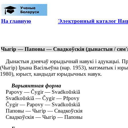
На главную
Чыгір — Паповы — Свадкоўскія (дынастыя / сям'
Дынастыя дзеячаў юрыдычнай навукі і адукацыі. Прад
(Чыгір) Ірына Васільеўна (нар. 1953), матэматык і ю
1980), юрыст, кандыдат юрыдычных навук.
Варыянтная форма
Papovy — Čygir — Svadkoŭskiâ
Svadkoŭskiâ — Čygir — Pfpovy
Čygir — Papovy — Svadkoŭskiâ
Паповы — Чыгір — Свадкоўскія
Свадкоўскія — Чыгір — Паповы