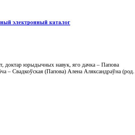
т, доктар юрыдычных навук, яго дачка – Папова
іча – Свадкоўская (Папова) Алена Аляксандраўна (род.