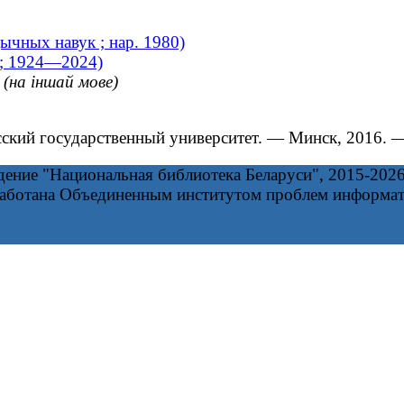
чных навук ; нар. 1980)
 ; 1924—2024)
(на іншай мове)
ский государственный университет. ― Минск, 2016. 
дение "Национальная библиотека Беларуси", 2015-202
работана Объединенным институтом проблем информа