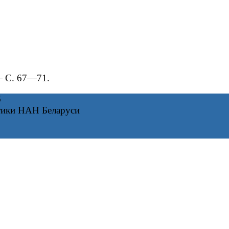
— С. 67—71.
6
тики НАН Беларуси