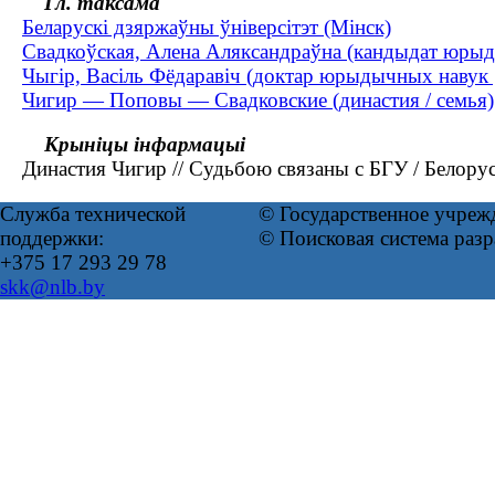
Гл. таксама
Беларускі дзяржаўны ўніверсітэт (Мінск)
Свадкоўская, Алена Аляксандраўна (кандыдат юрыды
Чыгір, Васіль Фёдаравіч (доктар юрыдычных навук
Чигир — Поповы — Свадковские (династия / семья)
Крыніцы інфармацыі
Династия Чигир // Судьбою связаны с БГУ / Белорус
Служба технической
© Государственное учреж
поддержки:
© Поисковая система раз
+375 17 293 29 78
skk@nlb.by