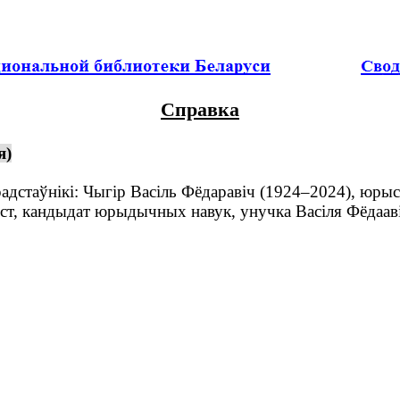
Справка
я)
стаўнікі: Чыгір Васіль Фёдаравіч (1924–2024), юрыс
рыст, кандыдат юрыдычных навук, унучка Васіля Фёдаав