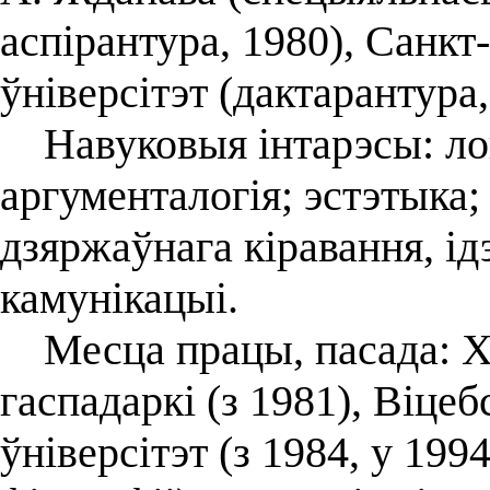
аспірантура, 1980), Санк
ўніверсітэт (дактарантура,
Навуковыя інтарэсы: лог
аргументалогія; эстэтыка;
дзяржаўнага кіравання, ід
камунікацыі.
Месца працы, пасада: Ха
гаспадаркі (з 1981), Віце
ўніверсітэт (з 1984, у 19