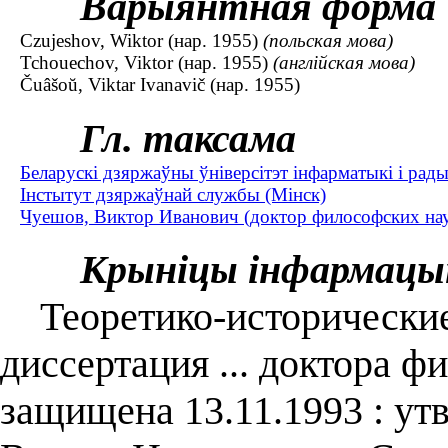
Варыянтная форма
Czujeshov, Wiktor (нар. 1955)
(польская мова)
Tchouechov, Viktor (нар. 1955)
(англійская мова)
Čuâšoŭ, Viktar Ivanavič (нар. 1955)
Гл. таксама
Беларускі дзяржаўны ўніверсітэт інфарматыкі і рады
Інстытут дзяржаўнай службы (Мінск)
Чуешов, Виктор Иванович (доктор философских наук
Крыніцы інфармацы
Теоретико-исторические 
диссертация ... доктора фи
защищена 13.11.1993 : ут