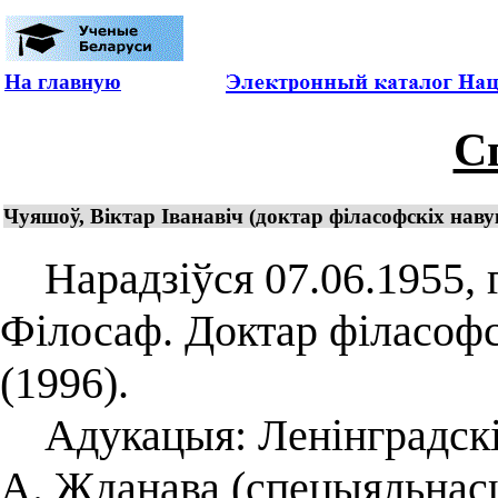
На главную
С
Чуяшоў, Віктар Іванавіч (доктар філасофскіх навук
Нарадзіўся 07.06.1955, г
Філосаф. Доктар філасофс
(1996).
Адукацыя: Ленінградскі 
А. Жданава (спецыяльнасц