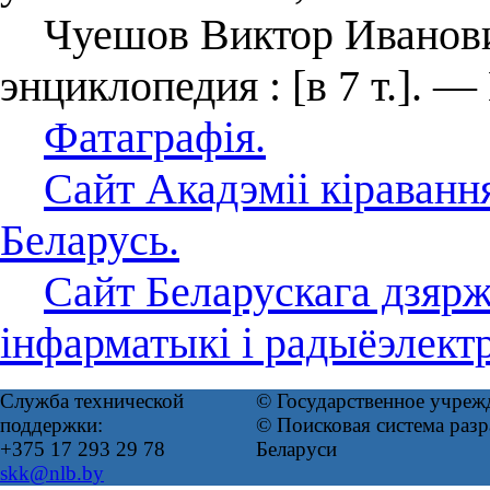
Чуешов Виктор Иванович 
энциклопедия : [в 7 т.]. —
Фатаграфія.
Сайт Акадэміі кіраванн
Беларусь.
Сайт Беларускага дзярж
інфарматыкі і радыёэлектр
Служба технической
© Государственное учреж
поддержки:
© Поисковая система ра
+375 17 293 29 78
Беларуси
skk@nlb.by