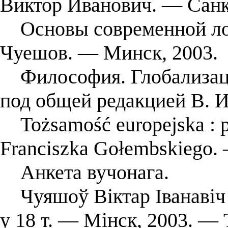
Виктор Иванович. — Санкт
Основы современной логи
Чуешов. — Минск, 2003.
Философия. Глобализация
под общей редакцией В. 
Tożsamość europejska : pr
Franciszka Gołembskiego.
Анкета вучонага.
Чуяшоў Віктар Іванавіч /
у 18 т. — Мінск, 2003. — Т