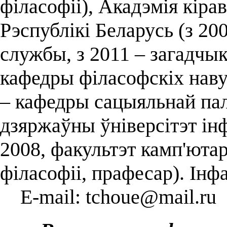
філасофіі), Акадэмія кіра
Рэспублікі Беларусь (з 20
службы, з 2011 – загадчы
кафедры філасофскіх навук
– кафедры сацыяльнай палі
дзяржаўны ўніверсітэт інф
2008, факультэт камп'ютар
філасофіі, прафесар). Інф
E-mail: tchoue@mail.ru