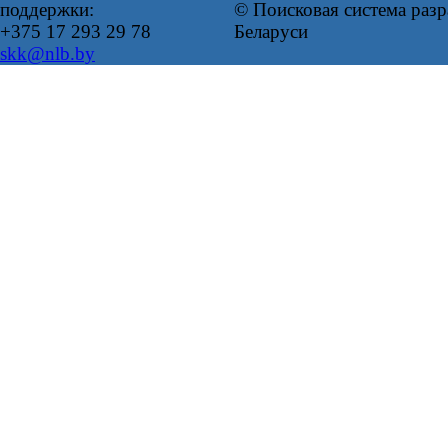
поддержки:
© Поисковая система ра
+375 17 293 29 78
Беларуси
skk@nlb.by