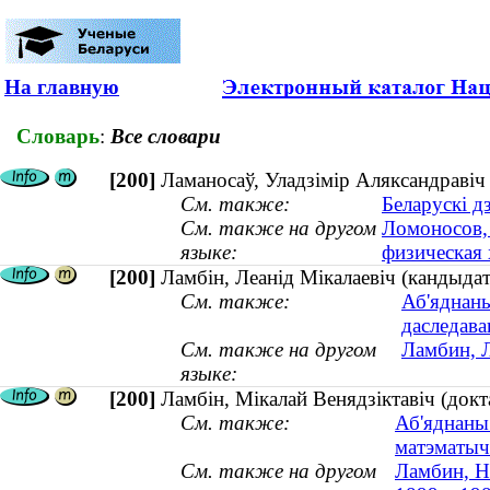
На главную
Словарь
:
Все словари
[200]
Ламаносаў, Уладзiмiр Аляксандравiч (
См. также:
Беларускі д
См. также на другом
Ломоносов,
языке:
физическая 
[200]
Ламбін, Леанід Мікалаевіч (кандыда
См. также:
Аб'яднаны
даследава
См. также на другом
Ламбин, 
языке:
[200]
Ламбін, Мікалай Венядзіктавіч (док
См. также:
Аб'яднаны
матэматыч
См. также на другом
Ламбин, Н