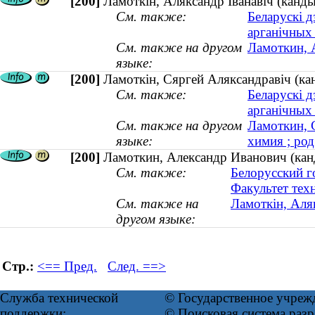
[200]
Ламоткін, Аляксандр Іванавіч (канд
См. также:
Беларускі д
арганічных
См. также на другом
Ламоткин, 
языке:
[200]
Ламоткін, Сяргей Аляксандравіч (кан
См. также:
Беларускі д
арганічных
См. также на другом
Ламоткин, 
языке:
химия ; род
[200]
Ламоткин, Александр Иванович (кан
См. также:
Белорусский г
Факультет тех
См. также на
Ламоткін, Аля
другом языке:
Стр.:
<== Пред.
След. ==>
Служба технической
© Государственное учреж
поддержки:
© Поисковая система ра