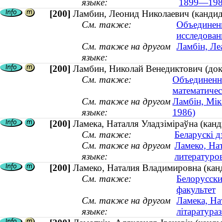
языке:
1899—198
[200]
Ламбин, Леонид Николаевич (кандид
См. также:
Объединен
исследован
См. также на другом
Ламбін, Ле
языке:
[200]
Ламбин, Николай Венедиктович (док
См. также:
Объединенн
математичес
См. также на другом
Ламбін, Мік
языке:
1986)
[200]
Ламека, Наталля Уладзіміраўна (канды
См. также:
Беларускі д
См. также на другом
Ламеко, На
языке:
литературов
[200]
Ламеко, Наталия Владимировна (канд
См. также:
Белорусски
факультет
См. также на другом
Ламека, На
языке:
літаратураз