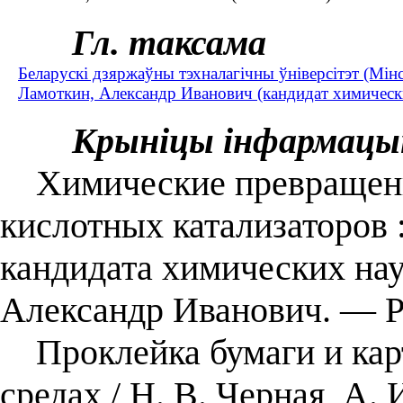
Гл. таксама
Беларускі дзяржаўны тэхналагічны ўніверсітэт (Мінс
Ламоткин, Александр Иванович (кандидат химическ
Крыніцы інфармацы
Химические превращения
кислотных катализаторов :
кандидата химических наук
Александр Иванович. — Ри
Проклейка бумаги и карт
средах / Н. В. Черная, А.