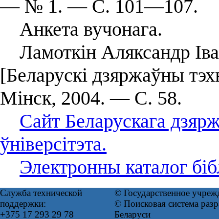
— № 1. — С. 101—107.
Анкета вучонага.
Ламоткін Аляксандр Івана
[Беларускі дзяржаўны тэх
Мінск, 2004. — С. 58.
Сайт Беларускага дзярж
ўніверсітэта.
Электронны каталог біб
Служба технической
© Государственное учреж
поддержки:
© Поисковая система ра
+375 17 293 29 78
Беларуси