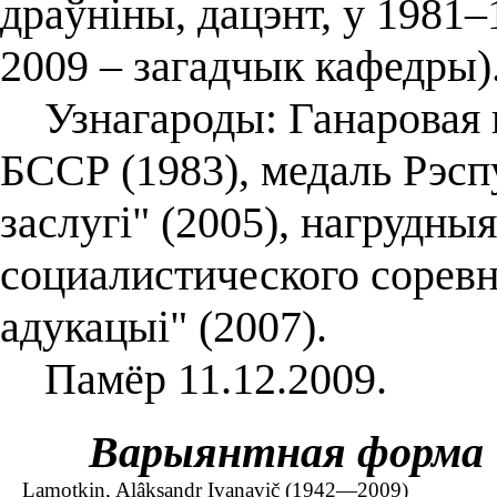
драўніны, дацэнт, у 1981–
2009 – загадчык кафедры)
Узнагароды: Ганаровая г
БССР (1983), медаль Рэсп
заслугі" (2005), нагрудны
социалистического соревн
адукацыі" (2007).
Памёр 11.12.2009.
Варыянтная форма
Lamotkin, Alâksandr Ivanavič (1942—2009)