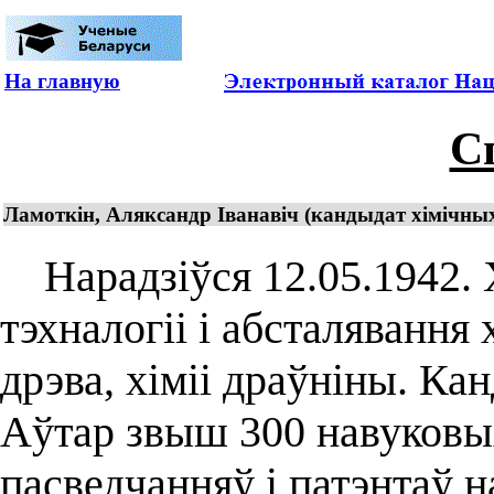
На главную
С
Ламоткін, Аляксандр Іванавіч (кандыдат хімічны
Нарадзіўся 12.05.1942. Х
тэхналогіі і абсталявання
дрэва, хіміі драўніны. Ка
Аўтар звыш 300 навуковых
пасведчанняў і патэнтаў 