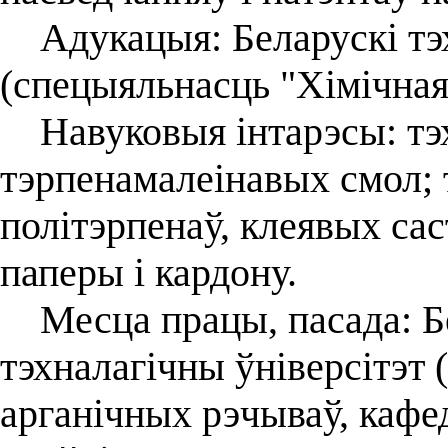
Адукацыя: Беларускі тэх
(спецыяльнасць "Хімічная 
Навуковыя інтарэсы: тэх
тэрпенамалеінавых смол; 
політэрпенаў, клеявых сас
паперы і кардону.
Месца працы, пасада: Б
тэхналагічны ўніверсітэт (
арганічных рэчываў, кафе