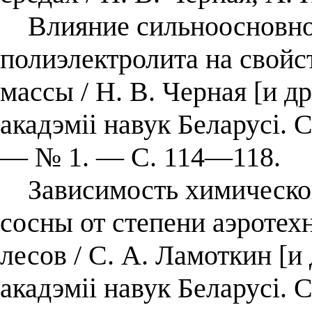
Влияние сильноосновног
полиэлектролита на свойс
массы / Н. В. Черная [и д
акадэміі навук Беларусі. 
— № 1. — С. 114—118.
Зависимость химическог
сосны от степени аэротех
лесов / С. А. Ламоткин [и
акадэміі навук Беларусі. 